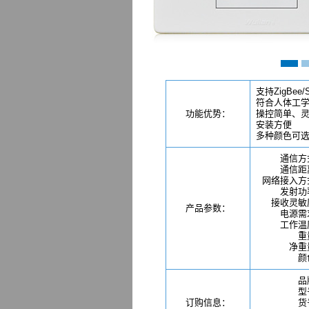
支持ZigBee/
符合人体工
功能优势：
操控简单、
安装方便
多种颜色可
通信方
通信距
网络接入方
发射功
接收灵敏
产品参数：
电源需
工作温
重
净重
颜
品
型
订购信息：
货