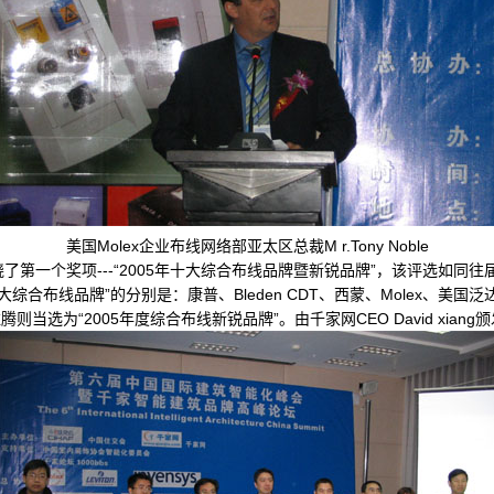
美国Molex企业布线网络部亚太区总裁M r.Tony Noble
第一个奖项---“2005年十大综合布线品牌暨新锐品牌”，该评选如同
大综合布线品牌”的分别是：康普、Bleden CDT、西蒙、Molex、美国
则当选为“2005年度综合布线新锐品牌”。由千家网CEO David xian