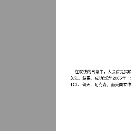
在欢快的气氛中，大会首先揭晓了
关注。结果，成功当选“2005年十
TCL、普天、耐克森。而美国立维腾