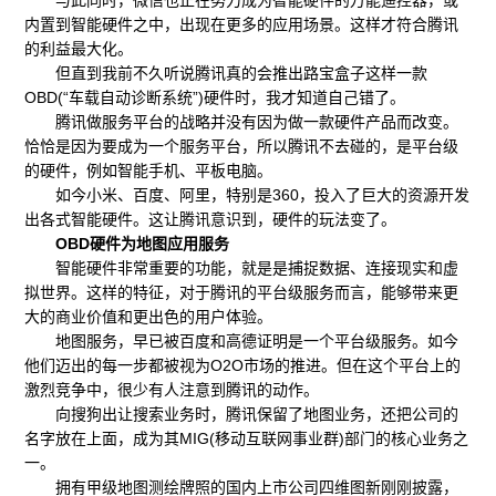
与此同时，微信也正在努力成为智能硬件的万能遥控器，或
内置到智能硬件之中，出现在更多的应用场景。这样才符合腾讯
的利益最大化。
但直到我前不久听说腾讯真的会推出路宝盒子这样一款
OBD(“车载自动诊断系统”)硬件时，我才知道自己错了。
腾讯做服务平台的战略并没有因为做一款硬件产品而改变。
恰恰是因为要成为一个服务平台，所以腾讯不去碰的，是平台级
的硬件，例如智能手机、平板电脑。
如今小米、百度、阿里，特别是360，投入了巨大的资源开发
出各式智能硬件。这让腾讯意识到，硬件的玩法变了。
OBD硬件为地图应用服务
智能硬件非常重要的功能，就是是捕捉数据、连接现实和虚
拟世界。这样的特征，对于腾讯的平台级服务而言，能够带来更
大的商业价值和更出色的用户体验。
地图服务，早已被百度和高德证明是一个平台级服务。如今
他们迈出的每一步都被视为O2O市场的推进。但在这个平台上的
激烈竞争中，很少有人注意到腾讯的动作。
向搜狗出让搜索业务时，腾讯保留了地图业务，还把公司的
名字放在上面，成为其MIG(移动互联网事业群)部门的核心业务之
一。
拥有甲级地图测绘牌照的国内上市公司四维图新刚刚披露，