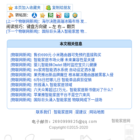
本页加入收藏夹
复制给朋友
转帖到：
[上一个物联网新闻]：海尔决胜高端冰箱市场 发...
阅读技巧：键盘方向键 ←左 右→ 翻页
[下一个物联网新闻]：国际巨头涌入智能家居 物...
本文相关信息
[物联网新闻]
售价699元 小米路由器可免预约直接购买
[物联网新闻]
智能家居市场火爆 未来兼容性是关键
[物联网新闻]
婴儿智能袜Owlet 随时监控宝贝儿健康
[物联网新闻]
Iro家用智能洒水系统 自动设定洒水量
[物联网新闻]
果壳推出新品牌魔豆 根本解决路由器被黑客入侵
[物联网新闻]
6月6日控哪儿日 智能单品疯狂促销
[物联网新闻]
热钱涌入 智能家居领域
[物联网新闻]
六天众筹超过2万元，智能家居新书做对了什么？
[物联网新闻]
苹果推智能家居平台不是空穴来风
[物联网新闻]
国际巨头涌入智能家居 物联网成下一战场
联系我们
智能家居网
提建议
网站地图
智能家居网
Copyright ©2015-2020