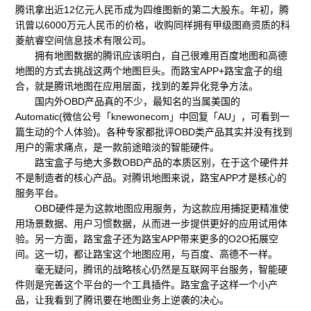
腾讯拿出近12亿元人民币成为四维图新的第二大股东。年初，腾
讯曾以6000万元人民币的价格，收购同样拥有甲级图商资质的科
菱航睿空间信息技术有限公司。
拥有地图数据的腾讯应该明白，自己很难用百度地图和高德
地图的方式去挑战这两个地图巨头。而路宝APP+路宝盒子的组
合，就是腾讯地图在应用层面，找到的差异化竞争方法。
国内外OBD产品真的不少，最知名的当属美国的
Automatic(微信公号「knewonecom」中回复「AU」，可看到一
篇生动的个人体验)。各种专家都批评OBD类产品其实并没有找到
用户的需求痛点，是一款前途暗淡的智能硬件。
路宝盒子与绝大多数OBD产品的本质区别，在于这个硬件并
不是制造者的核心产品。对腾讯地图来说，路宝APP才是核心的
服务平台。
OBD硬件是为这款地图应用服务，为这款应用捕捉更精准使
用场景数据、用户习惯数据，从而进一步提供更好的应用试用体
验。另一方面，路宝盒子还为路宝APP带来更多的O2O拓展空
间。这一切，都让路宝这个地图应用，与百度、高德不一样。
毫无疑问，腾讯的战略核心仍然是互联网平台服务，智能硬
件则是完善这个平台的一个工具插件。路宝盒子这样一个小产
品，让我看到了腾讯要在地图业务上逆袭的决心。