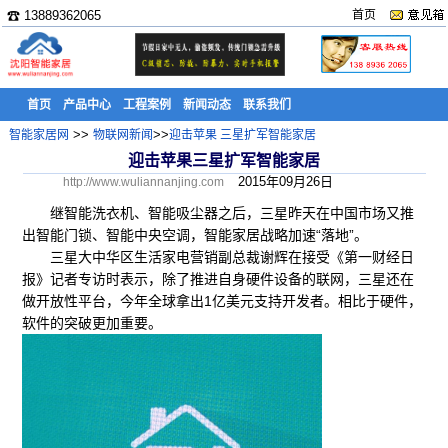
☎ 13889362065
首页
首页
产品中心
工程案例
新闻动态
联系我们
>>
>>
智能家居网
物联网新闻
迎击苹果 三星扩军智能家居
迎击苹果三星扩军智能家居
2015年09月26日
http://www.wuliannanjing.com
继智能洗衣机、智能吸尘器之后，三星昨天在中国市场又推
出智能门锁、智能中央空调，智能家居战略加速“落地”。
三星大中华区生活家电营销副总裁谢辉在接受《第一财经日
报》记者专访时表示，除了推进自身硬件设备的联网，三星还在
做开放性平台，今年全球拿出1亿美元支持开发者。相比于硬件，
软件的突破更加重要。