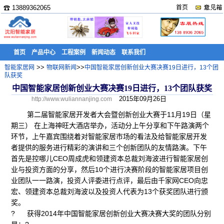
☎ 13889362065
首页
首页
产品中心
工程案例
新闻动态
联系我们
>>
>>
智能家居网
物联网新闻
中国智能家居创新创业大赛决赛19日进行，13个团
队获奖
中国智能家居创新创业大赛决赛19日进行，13个团队获奖
2015年09月26日
http://www.wuliannanjing.com
第二届智能家居开发者大会暨创新创业大赛于11月19日（星
期三） 在上海神旺大酒店举办，活动分上午分享和下午路演两个
环节，上午嘉宾围绕着对智能家居市场的看法及给智能家居开发
者提供的服务进行精彩的演讲和三个创新团队的友情路演。下午
首先是控哪儿CEO周成虎和领建资本总裁刘海波进行智能家居创
业与投资方面的分享，然后10个进行决赛阶段的智能家居项目创
业团队一一路演，投资人评委进行点评，最后由千家网CEO向忠
宏、领建资本总裁刘海波以及投资人代表为13个获奖团队进行颁
奖。
? 获得2014年中国智能家居创新创业大赛决赛大奖的团队分别