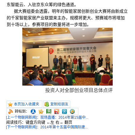
东智能云、入驻京东众筹的绿色通道。
据大赛组委会透露，明年的智能家居创新创业大赛将由新成立
的千家智能家居产业联盟来主办，规模将更大、预赛城市将增加
到十场以上，参赛项目的数量将进一步增加。
投资人对全部创业项目总体点评
本页加入收藏夹
复制给朋友
转帖到：
[上一个物联网新闻]：现场直播：2014年第15届中...
阅读技巧：键盘方向键 ←左 右→ 翻页
[下一个物联网新闻]：2014年第十五届中国国际建...