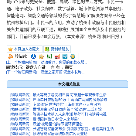
城市”带来的更安全、便捷、高效、绿色的生活方式。市民一卡
通、电子政务、社会保障、数字城管、城市信息资源共享服务、
智能电网、智能交通等领域的系列“智慧城市”解决方案都已经在
杭州根植应用。市民卡的应用，推动了杭州市政府与市民服务相
关各共建部门的互联互通，即将扩展到30个左右涉及市民服务的
部门，目前已发卡230余万张。 (本文来源：杭州网-杭州日报 )
本页加入收藏夹
复制给朋友
转帖到：
[上一个物联网新闻]：动动嘴巴，你要的那款衣服...
阅读技巧：键盘方向键 ←左 右→ 翻页
[下一个物联网新闻]：汉堡之家开馆 汉堡市长称...
本文相关信息
[物联网新闻]
最大等离子墙亮相世博 可穿越十年观未来生活
[物联网新闻]
世博单日游客超50万 上海酒店两周内房源紧缺
[物联网新闻]
专家称“后世博时代”上海创意产业大有可为
[物联网新闻]
世博迎来汉堡日 国内首个“被动房”正式开馆
[物联网新闻]
等离子技术植入未来生活 墙壁可打电话看电视
[物联网新闻]
世博园体验日本馆“未来邮局”
[物联网新闻]
汉堡“被动屋”倡导节能环保理念
[物联网新闻]
长城智能家居发布会:引领数字家庭，创造美好生活
[物联网新闻]
顶级智能家居系统旗舰店闪亮登场