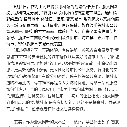
6月2日，作为上海世博会思科馆的战略合作伙伴，浙大网新
携手思科馆充分展示“智能+互联+协同”的智慧城市理念，通过精
彩纷呈的“智慧城市”体验日，呈现“智慧城市”系列解决方案如何服
务于城市交通运输、公共事业、医疗保健、教育娱乐等城市公共
管理和应用服务的方方面面。体验日当天，迎来了国家住建部的
领导、浙江省工商联企业代表团及江阴市、浦江县、嘉兴市、临
海市、鄂尔多斯市等城市代表团。
通过视频分享、互动体验、宣传讲解，参观者亲身感受了“智
慧城市”带来的安全便捷的城市运作以及美好的城市生活，了解城
市管理者如何运用“智慧”的工具更及时地响应事故，排除灾难隐
患，更高效地部门协作，更人性化的市民公共服务；智能化的交
通如何准确地感知并有效分配道路、停车场等公共资源，使城市
道路不再拥堵，停车难不再是令人头疼的问题；网络一站式服务
如何创造更丰富的市民应用，“市民卡”如何成为城市通行证……
“智慧医疗、智慧交通、智慧住宅……与别的企业相比，浙大网新
向我们展示的‘智慧城市’是真真切切的，已经不是将来时，而是现
在进行时。”一位参观者在体验之后这样说道。
其实，作为浙大网新的大本营——杭州，早已体会到了“智慧