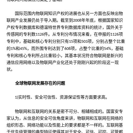
国际范围内物联网知识产权的进展也从另一方面也反映出物
联网产业发展仍处于导入期。截至到
年年底，根据国家知识
2008
产权专利数据库和德温特世界专利数据库资料的统计，国外关于
传感网的专利数
件。从专利分布情况来看，在申报的
项
1126
1126
专利中，基础和核心专利分别只有
项和
项，分别占整个比重
15
503
的
和
，而外围专利达到了
项，占整个比重的
，基础
1%
45%
608
54%
专利和核心专利所占比重较小，其基本状况符合物联网是新兴的
通信应用网络以及物联网产业化还处于刚刚兴起的阶段这一现
状。
全球物联网发展存在的问题
实时性、安全可信性、资源保证性等方面要求高。
1)
物联网和互联网的关系是密不可分、相辅相成的。国富安专
家认为，从信息的安全可信角度来讲，物联网和互联网在网络的
组织形态、网络功能以及性能上的要求都是不一样的。互联网基
于优先级管理的典型特征使得其对于安全、可信、可控、可管都