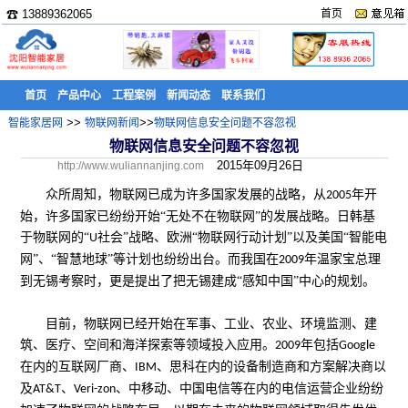
☎ 13889362065
首页
首页
产品中心
工程案例
新闻动态
联系我们
>>
>>
智能家居网
物联网新闻
物联网信息安全问题不容忽视
物联网信息安全问题不容忽视
2015年09月26日
http://www.wuliannanjing.com
众所周知，物联网已成为许多国家发展的战略，从
年开
2005
始，许多国家已纷纷开始“无处不在物联网”的发展战略。日韩基
于物联网的“
社会”战略、欧洲“物联网行动计划”以及美国“智能电
U
网”、“智慧地球”等计划也纷纷出台。而我国在
年温家宝总理
2009
到无锡考察时，更是提出了把无锡建成“感知中国”中心的规划。
目前，物联网已经开始在军事、工业、农业、环境监测、建
筑、医疗、空间和海洋探索等领域投入应用。
年包括
2009
Google
在内的互联网厂商、
、思科在内的设备制造商和方案解决商以
IBM
及
、
、中移动、中国电信等在内的电信运营企业纷纷
AT&T
Veri-zon