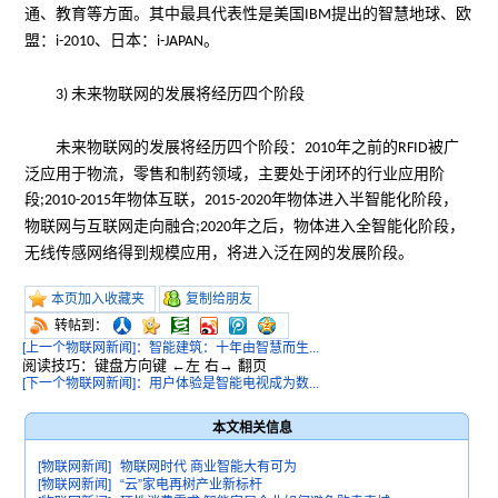
通、教育等方面。其中最具代表性是美国
提出的智慧地球、欧
IBM
盟：
、日本：
。
i-2010
i-JAPAN
未来物联网的发展将经历四个阶段
3)
未来物联网的发展将经历四个阶段：
年之前的
被广
2010
RFID
泛应用于物流，零售和制药领域，主要处于闭环的行业应用阶
段
年物体互联，
年物体进入半智能化阶段，
;2010-2015
2015-2020
物联网与互联网走向融合
年之后，物体进入全智能化阶段，
;2020
无线传感网络得到规模应用，将进入泛在网的发展阶段。
本页加入收藏夹
复制给朋友
转帖到：
[上一个物联网新闻]：智能建筑：十年由智慧而生...
阅读技巧：键盘方向键 ←左 右→ 翻页
[下一个物联网新闻]：用户体验是智能电视成为数...
本文相关信息
[物联网新闻]
物联网时代 商业智能大有可为
[物联网新闻]
“云”家电再树产业新标杆