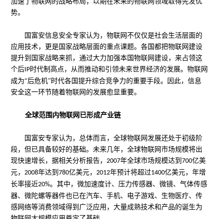
加速了物联网的战略布局，以期在未来的物联网领域取得先发优
势。
国富安信息安全专家认为，物联网不仅仅是社会生活层面的
应用技术，更是国家战略层面的重点课题。各国都把物联网建设
提升到国家战略来抓，通过大力加强本国物联网建设，来占领这
个后
时代制高点，从而推动和引领未来世界经济的发展。物联网
IP
成为“后危机”时代各国提升综合竞争力的重要手段。因此，信息
安全这一环节随着物联网的发展愈显重要。
全球范围内物联网已形成产业链
国富安专家认为，总体而言，全球物联网发展还处于初级阶
段，但已具备较好的基础。未来几年，全球物联网市场规模将出
现快速增长，据相关分析报告，
年全球市场规模达到
亿美
2007
700
元，
年达到
亿美元，
年预计将超过
亿美元，年增
2008
780
2012
1400
长率接近
。其中，微加速度计、压力传感器、微镜、气体传感
20%
器、微陀螺等器件也已在汽车、手机、电子游戏、生物医疗、传
感网络等消费领域得到广泛应用，大量成熟技术和产品的诞生为
物联网大规模应用奠定了基础。