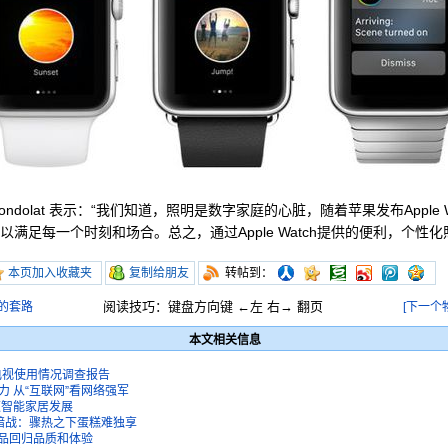
ndolat 表示：“我们知道，照明是数字家庭的心脏，随着苹果发布Apple
以满足每一个时刻和场合。总之，通过Apple Watch提供的便利，个性
本页加入收藏夹
复制给朋友
转帖到：
阅读技巧：键盘方向键 ←左 右→ 翻页
的套路
[下一个
本文相关信息
电视使用情况调查报告
 从“互联网”看网络强军
速智能家居发展
暗战：骤热之下蛋糕难独享
产品回归品质和体验