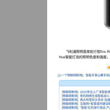
飞利浦照明首席执行官Eric Ro
Hue智能灯泡的照明色度和强度，
[上一个物联网新闻]：智能手表山寨手机
[物联网新闻]
2015年北上广深智能
[物联网新闻]
依托网络生成智能战斗力
[物联网新闻]
两大阵营巨头竞合 加
[物联网新闻]
互联网+智慧城市建设
[物联网新闻]
“智能”红利渐行渐远 