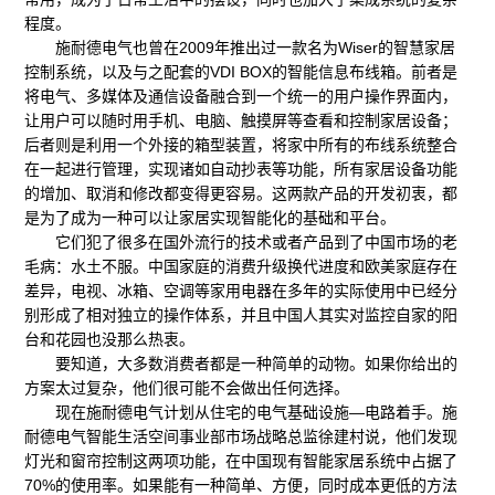
程度。
施耐德电气也曾在2009年推出过一款名为Wiser的智慧家居
控制系统，以及与之配套的VDI BOX的智能信息布线箱。前者是
将电气、多媒体及通信设备融合到一个统一的用户操作界面内，
让用户可以随时用手机、电脑、触摸屏等查看和控制家居设备；
后者则是利用一个外接的箱型装置，将家中所有的布线系统整合
在一起进行管理，实现诸如自动抄表等功能，所有家居设备功能
的增加、取消和修改都变得更容易。这两款产品的开发初衷，都
是为了成为一种可以让家居实现智能化的基础和平台。
它们犯了很多在国外流行的技术或者产品到了中国市场的老
毛病：水土不服。中国家庭的消费升级换代进度和欧美家庭存在
差异，电视、冰箱、空调等家用电器在多年的实际使用中已经分
别形成了相对独立的操作体系，并且中国人其实对监控自家的阳
台和花园也没那么热衷。
要知道，大多数消费者都是一种简单的动物。如果你给出的
方案太过复杂，他们很可能不会做出任何选择。
现在施耐德电气计划从住宅的电气基础设施—电路着手。施
耐德电气智能生活空间事业部市场战略总监徐建村说，他们发现
灯光和窗帘控制这两项功能，在中国现有智能家居系统中占据了
70%的使用率。如果能有一种简单、方便，同时成本更低的方法