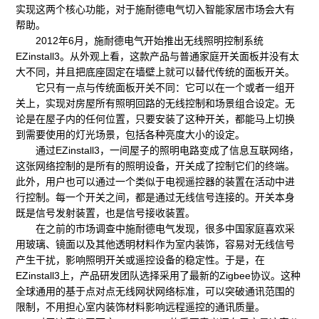
实现这两个核心功能，对于施耐德电气切入智能家居市场会大有
帮助。
2012年6月，施耐德电气开始推出无线照明控制系统
EZinstall3。从外观上看，这款产品与普通家庭开关面板并没有太
大不同，并且把底座固定在墙壁上就可以替代传统的面板开关。
它只有一点与传统面板开关不同：它可以在一个或者一组开
关上，实现对房屋所有照明回路的无线控制和场景组合设定。无
论是在屋子内的任何位置，只要安装了这种开关，都能马上切换
到需要使用的灯光场景，包括各种亮度大小的设定。
通过EZinstall3，一间屋子的照明电路变成了信息互联网络，
这张网络控制的是所有的照明设备，开关成了控制它们的终端。
此外，用户也可以通过一个类似于电视遥控器的装置在活动中进
行控制。每一个开关之间，都是通过无线信号连接的。开关本身
既是信号发射装置，也是信号接收装置。
在之前的市场调查中施耐德电气发现，很多中国家庭喜欢采
用玻璃、镜面以及其他透明材料作为室内装饰，容易对无线信号
产生干扰，影响照明开关或遥控设备的稳定性。于是，在
EZinstall3上，产品研发团队选择采用了最新的Zigbee协议。这种
全球通用的基于点对点无线网状网络标准，可以突破通讯范围的
限制，不用担心室内装饰材料影响远程遥控的通讯质量。