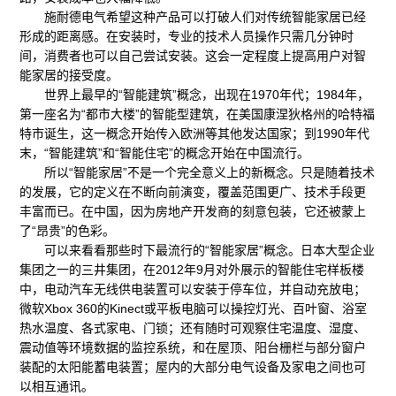
施耐德电气希望这种产品可以打破人们对传统智能家居已经
形成的距离感。在安装时，专业的技术人员操作只需几分钟时
间，消费者也可以自己尝试安装。这会一定程度上提高用户对智
能家居的接受度。
世界上最早的“智能建筑”概念，出现在1970年代；1984年，
第一座名为“都市大楼”的智能型建筑，在美国康涅狄格州的哈特福
特市诞生，这一概念开始传入欧洲等其他发达国家；到1990年代
末，“智能建筑”和“智能住宅”的概念开始在中国流行。
所以“智能家居”不是一个完全意义上的新概念。只是随着技术
的发展，它的定义在不断向前演变，覆盖范围更广、技术手段更
丰富而已。在中国，因为房地产开发商的刻意包装，它还被蒙上
了“昂贵”的色彩。
可以来看看那些时下最流行的“智能家居”概念。日本大型企业
集团之一的三井集团，在2012年9月对外展示的智能住宅样板楼
中，电动汽车无线供电装置可以安装于停车位，并自动充放电；
微软Xbox 360的Kinect或平板电脑可以操控灯光、百叶窗、浴室
热水温度、各式家电、门锁；还有随时可观察住宅温度、湿度、
震动值等环境数据的监控系统，和在屋顶、阳台栅栏与部分窗户
装配的太阳能蓄电装置；屋内的大部分电气设备及家电之间也可
以相互通讯。