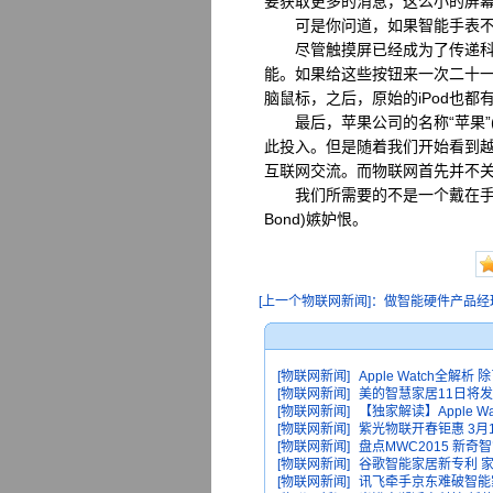
要获取更多的消息，这么小的屏
可是你问道，如果智能手表不能
尽管触摸屏已经成为了传递科技
能。如果给这些按钮来一次二十
脑鼠标，之后，原始的iPod也都
最后，苹果公司的名称“苹果”(A
此投入。但是随着我们开始看到
互联网交流。而物联网首先并不
我们所需要的不是一个戴在手腕上
Bond)嫉妒恨。
[上一个物联网新闻]：做智能硬件产品经理
[物联网新闻]
Apple Watch全解
[物联网新闻]
美的智慧家居11日将发
[物联网新闻]
【独家解读】Apple 
[物联网新闻]
紫光物联开春钜惠 3月
[物联网新闻]
盘点MWC2015 新奇
[物联网新闻]
谷歌智能家居新专利 
[物联网新闻]
讯飞牵手京东难破智能