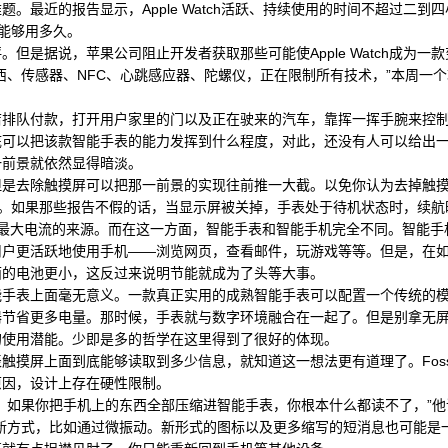
最近的报告显示，Apple Watch活跃、持续使用的时间不超过二到
次后能够用多久。
是据说，苹果公司阻止开发者获取那些可能使Apple Watch成为一
感器、NFC、心跳感应器、陀螺仪，正在限制所有技术，”本周一个软件开发者告
队付款，打开用户家里的门以及正在驶来的汽车，靠挥一挥手腕来控制
底可以把该款智能手表的能力发挥到什么程度，对此，还没有人可以给出
一前景就依然显得暗淡。
去除触摸屏可以把那一前景的实现往前推一大截。以免你认为去掉触摸
最新报告。如果那些报告不假的话，当显示屏被关掉，手表处于待机状态时，续
式是其最大电流的来源。而在这一方面，智能手表和智能手机完全不同。智能
用户更活跃地使用手机——浏览网页，查看邮件，玩游戏等等。但是，在
面的电池更小，这反过来说明节能就成为了头等大事。
表上面毫无意义。一款真正实用的成熟智能手表可以配置一个传统的模拟
器节省更多电量。那时候，手表就与数字环境融合在一起了。但是别拿无
的使用潜能。少即是多的哲学在这里得到了很好的体现。
屏上面到底能够读取到多少信息，就知道这一想法更有道理了。Fossil
原因，设计上存在硬性限制。
如果你把手机上的东西全部压缩进智能手表，你根本什么都读不了，”他
新方式，比如通过微振动。新形式的图标以及更多缩写的短消息也可能是