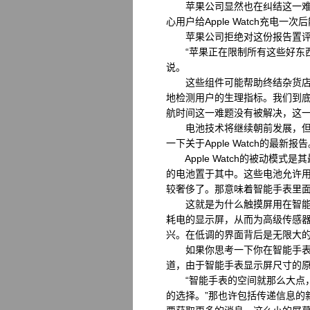
苹果公司显然也在纠结这一难题。
心用户给Apple Watch充电一
苹果公司拒绝对这份报告置评。但
“苹果正在限制所有这些好东西、传
说。
这些组件可能帮助终结杂货店排
地检测用户的生理指标。我们到
航时间这一难题没有被解决，这
电池技术将继续朝前发展，但是
一下关于Apple Watch的
Apple Watch的被动模
的电池置于其中。这些电池允许
较奢侈了。那意味着智能手表里
这就是为什么触摸屏用在智能手
耗电的显示屏，从而为高级传感
兴。在低调的界面背后是无限大
如果你思考一下你在智能手表触摸
道，由于智能手表显示屏尺寸的
“智能手表的空间就那么大点，
的选择。”那也许包括传递信息的