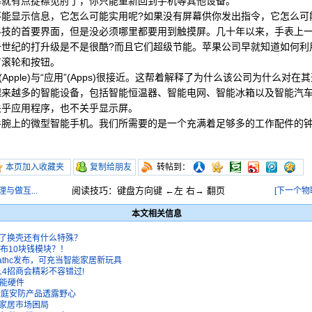
幕就有点捉襟见肘了，你只能重新回到手机等其他设备。
显示信息，它怎么可能实用呢?如果没有屏幕供你发出指令，它怎么可
的首要界面，但是没必须哪里都要用到触摸屏。几十年以来，手表上一
一世纪的打升级是不是很酷?而且它们超级节能。苹果公司早就知道如何利
有滚轮和按钮。
pple)与“应用”(Apps)很接近。这帮着解释了为什么该公司为什么对
越来越多的智能设备，包括智能恒温器、智能电网、智能冰箱以及智能汽
关乎应用程序，也不关乎显示屏。
的微型智能手机。我们所需要的是一个充满着足够多的工作配件的钟表，
本页加入收藏夹
复制给朋友
转帖到：
阅读技巧：键盘方向键 ←左 右→ 翻页
与做互...
[下一个物
本文相关信息
析 除了换壳还有什么特殊？
布10块钱模块？！
Wathc发布，可充当智能家居新玩具
14招商会精彩不容错过!
智能硬件
家庭安防产品透露野心
家居市场困局