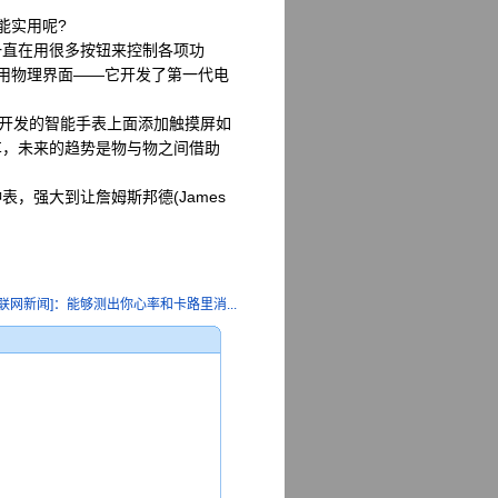
能实用呢?
直在用很多按钮来控制各项功
用物理界面——它开发了第一代电
在其开发的智能手表上面添加触摸屏如
车，未来的趋势是物与物之间借助
强大到让詹姆斯邦德(James
联网新闻]：能够测出你心率和卡路里消...