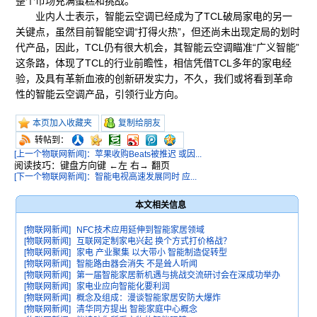
整个市场充满蛋糕和挑战。
业内人士表示，智能云空调已经成为了TCL破局家电的另一
关键点，虽然目前智能空调“打得火热”，但还尚未出现定局的划时
代产品，因此，TCL仍有很大机会，其智能云空调瞄准“广义智能”
这条路，体现了TCL的行业前瞻性，相信凭借TCL多年的家电经
验，及具有革新血液的创新研发实力，不久，我们或将看到革命
性的智能云空调产品，引领行业方向。
本页加入收藏夹
复制给朋友
转帖到：
[上一个物联网新闻]：苹果收购Beats被推迟 或因...
阅读技巧：键盘方向键 ←左 右→ 翻页
[下一个物联网新闻]：智能电视高速发展同时 应...
本文相关信息
[物联网新闻]
NFC技术应用延伸到智能家居领域
[物联网新闻]
互联网定制家电兴起 换个方式打价格战？
[物联网新闻]
家电 产业聚集 以大带小 智能制造促转型
[物联网新闻]
智能路由器会消失 不是耸人听闻
[物联网新闻]
第一届智能家居新机遇与挑战交流研讨会在深成功举办
[物联网新闻]
家电业应向智能化要利润
[物联网新闻]
概念及组成：漫谈智能家居安防大爆炸
[物联网新闻]
清华同方提出 智能家庭中心概念