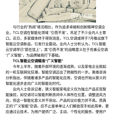
与行业的“热闹”境况相比，作为追求卓越和创新精神空调企
业，TCL空调在智能化领域 “引而不发”，吊足了不少业内人士胃
口。近日，多家媒体终于得到消息，TCL空调或将于7月推出旗下
智能云空调新品，引发行业震动。业内人士分析认为，TCL智能
云空调早已“箭在弦上”，其“引而不发”的战略意义在于完善云空调
“广义智能”，为品牌破局打下基础。
TCL智能云空调瞄准“广义智能”
今年上半年，随着外部环境的逐渐成熟，以及家电企业掀起
的一轮互联网化狂潮，智能空调迈出了跨越性的一步。奥维咨询
分析指出，伴随着诸多产品的智能化应用，空调也开始从狭义的
智能化逐步走向广义的智能化时代。
业内人士告诉记者，狭义智能家电定义仅为独立产品实现智
能操控，如空调可以智能判断房间中人体所在位置，调整送风方
向，但这一智能化意义并不突出，产品的议价能力并不高。而真
正的“广义智能”空调，应不止是单单让人们解放双手如此简单，更
应通过云技术，为用户提供广泛、主动、个性化的服务，使用户