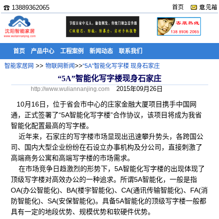
☎ 13889362065
首页
首页
产品中心
工程案例
新闻动态
联系我们
>>
>>
智能家居网
物联网新闻
“5A”智能化写字楼 现身石家庄
“5A”智能化写字楼现身石家庄
2015年09月26日
http://www.wuliannanjing.com
10月16日，位于省会市中心的庄家金融大厦项目携手中国网
通，正式签署了“5A智能化写字楼”合作协议，该项目将成为我省
智能化配置最高的写字楼。
近年来，石家庄的写字楼市场显现出迅速攀升势头，各跨国公
司、国内大型企业纷纷在石设立办事机构及分公司，直接刺激了
高端商务公寓和高端写字楼的市场需求。
在市场竞争日趋激烈的形势下，5A智能化写字楼的出现体现了
顶级写字楼对高效办公的一种追求。所谓5A智能化，一般是指
OA(办公智能化)、BA(楼宇智能化)、CA(通讯传输智能化)、FA(消
防智能化)、SA(安保智能化)。具备5A智能化的顶级写字楼一般都
具有一定的地段优势、规模优势和软硬件优势。