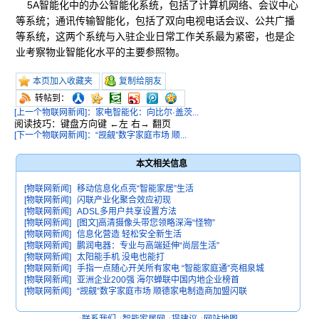
5A智能化中的办公智能化系统，包括了计算机网络、会议中心
等系统；通讯传输智能化，包括了双向电视电话会议、公共广播
等系统，这两个系统与入驻企业日常工作关系最为紧密，也是企
业考察物业智能化水平的主要参照物。
本页加入收藏夹
复制给朋友
转帖到：
[上一个物联网新闻]：家电智能化：向比尔·盖茨...
阅读技巧：键盘方向键 ←左 右→ 翻页
[下一个物联网新闻]：“觊觎”数字家庭市场 顺...
本文相关信息
[物联网新闻]
移动信息化点亮“智能家居”生活
[物联网新闻]
闪联产业化聚合效应初现
[物联网新闻]
ADSL多用户共享设置方法
[物联网新闻]
[图文]高清摄像头带您领略深海“怪物”
[物联网新闻]
信息化营造 轻松安全新生活
[物联网新闻]
鹏润电器：专业与高端延伸“尚层生活”
[物联网新闻]
太阳能手机 没电也能打
[物联网新闻]
手指一点随心开关所有家电 “智能家庭通”亮相泉城
[物联网新闻]
亚洲企业200强 海尔蝉联中国内地企业榜首
[物联网新闻]
“觊觎”数字家庭市场 顺德家电制造商加盟闪联