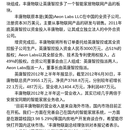
块组成，丰唐物联让英唐智控多了一个智能家居物联网产品的板
块。
丰唐物联原本是(美国)Aeon Labs LLC在中国的全资子公司，
注册资本30万美元，主要从事物联网产品的研发与销售。2011年
底英唐智控以资金投入丰唐物联，让其成立独立法人的中外合资
公司。
增资完成后，丰唐物联将所有订单委托给英唐智控或其全资
控股子公司生产。英唐智控投入资金人民币3000万元，占51%的
股权；Aeon Labs以其全部业务、技术及专利使用权投入，占
49%的股权。合资公司董事会由三人组成：英唐智控指派两人，
Aeon Labs指派一人，董事长由英唐智控指派。
英唐智控2012年上半年年报显示，截至2012年6月30日，丰
唐物联总资产3955.1万元，净资产3768.8万元，分别较年初增长
22.1万元，487万元，营业收入1404.4万元，净利润487万元。
丰唐物联2012年上半年这一营业收入，其实已经几乎两倍于
安居宝同期的智能家居业务收入。
“目前丰唐物联的营业收入是来自海外市场，国内市场目前正
在开拓。我们一方面在完善自己在国内的智能家居系统，一方面
是在跟碧桂园[3.98 5.29%]等国内房地产开发商谈合作，希望能尽
快打开国内这块市场。”丰唐物联副总经理张圳对本报记者表示。