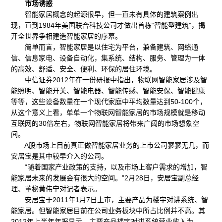
市场诱惑
智能家居概念的起源很早，但一直未有具体的建筑案例出
现，直到1984年美国联合科技公司才做出首栋“智能型建筑”，揭
开全世界争相建造智能家居的序幕。
简单而言，智能家居是以住宅为平台，兼备建筑、网络通
信、信息家电、设备自动化，集系统、结构、服务、管理为一体
的高效、舒适、安全、便利、环保的居住环境。
中信证券2012年在一份研报中指出，物联网智能家居涉及智
能照明、智能开关、智能电器、智能传感、智能安保、智能健康
等等，这些设备数量在一个现代家庭中平均数量达到50-100个，
从这个意义上看，单单一个物联网智能家居的市场规模就是移动
互联网的30倍左右，物联网智能家居将带来广阔的市场想象空
间。
A股市场上目前真正做智能家居业务的上市公司寥寥无几，而
安居宝是其中较早介入的公司。
“随着国家产业政策的支持，以及市场上客户需求的增加，智
能家居未来的发展会有很大的空间。”2月28日，安居宝副总经
理、董秘黄伟宁对记者表示。
安居宝于2011年1月7日上市，主要产品为楼宇对讲系统、智
能家居。但智能家居目前在公司业务板块中所占比例并不高。其
2012年上半年年报显示，主要产品楼宇对讲系统营业收入为