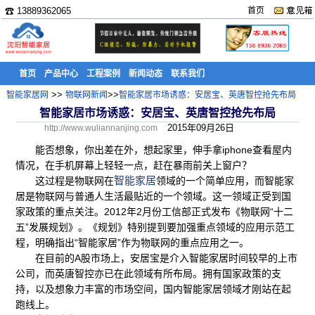
☎ 13889362065
首页
首页
产品中心
工程案例
新闻动态
联系我们
>>
>>
智能家居网
物联网新闻
智能家居市场诱惑：安居宝、英唐智控抢先布局
智能家居市场诱惑：安居宝、英唐智控抢先布局
2015年09月26日
http://www.wuliannanjing.com
能否想象，你出差在外，想起家里，伸手拿iphone查看屋内
情况，在手机屏幕上轻轻一点，赶在暴雨前关上窗户？
智能家居
这过程是物联网在
领域的一个简单应用，而智能家
居是物联网与普通人生活最贴近的一个领域。这一领域正受到国
家政策的重点关注。2012年2月份工信部正式发布《物联网“十二
五”发展规划》。《规划》特别提到要加强重点领域的应用示范工
程，明确指出“智能家居”作为物联网的重点应用之一。
在目前的A股市场上，安居宝是介入智能家居时间较早的上市
公司，而英唐智控亦已在此领域有所布局。拥有国家政策的支
持，以及想象力丰富的市场空间，国内智能家居领域才刚站在起
跑线上。