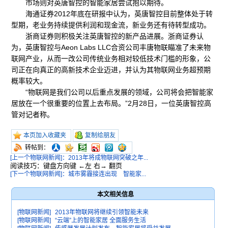
市场则对英唐智控的智能家居尝试抱以期待。
海通证券2012年底在研报中认为，英唐智控目前整体处于转
型期，老业务持续提供利润和现金流，新业务还有待转型成功。
浙商证券则积极关注英唐智控的新产品进展。浙商证券认
为，英唐智控与Aeon Labs LLC合资公司丰唐物联瞄准了未来物
联网产业，从而一改公司传统业务相对较低技术门槛的形象，公
司正在向真正的高新技术企业迈进，并认为其物联网业务超预期
概率较大。
“物联网是我们公司以后重点发展的领域，公司将会把智能家
居放在一个很重要的位置上去布局。”2月28日，一位英唐智控高
管对记者称。
本页加入收藏夹
复制给朋友
转帖到：
[上一个物联网新闻]：2013年将成物联网突破之年...
阅读技巧：键盘方向键 ←左 右→ 翻页
[下一个物联网新闻]：城市雾霾接连出现 智能家...
本文相关信息
[物联网新闻]
2013年物联网将继续引领智能未来
[物联网新闻]
“云端”上的智能家居 全面服务生活