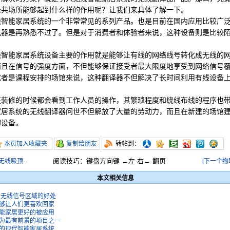
公共场所能够起到什么样的作用呢？让我们来具体了解一下。
能家居系统的一个非常常见的系列产品。也是目前在国内应用比较广泛
机器是再熟悉不过了。但是对于消费者和体验者来说，这种设备则是比较
能家居系统设备主要的作用就是能够让有线的网络线号转化成无线的网
而且在信号的强度方面，不但能够保证接受者最大限度地享受到网络信号
或者是课程安排的场馆来说，这种翻译器不但解决了长时间利用有线设备
修的时候都会看到工作人员的操作，其繁琐程度和绕线布线的程序也带
家居系统的无线翻译器问世不但解放了大量的劳动力，而且在新建的场馆
的设备。
本页加入收藏夹
复制给朋友
转帖到：
阅读技巧：键盘方向键 ←左 右→ 翻页
线吸顶...
[下一个物
本文相关信息
大无线信号区域的好处
够让人们更喜欢回家
能家居更好的被应用
为最有前景的项目之一
的现代智能家居系统