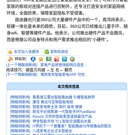
家居的枢纽对连接产品进行控制外，还专注打造安全的家庭网络
环境，全面防黑，保障家庭隐私不受侵害。
路由器也只是360公司大量硬件产品中的一个，周鸿祎表示，
软硬一体化是未来的趋势，目前，360公司已经推出儿童手环、随
身wifi、智健等硬件产品。他表示，公司推出硬件产品不会跟风，
而是根据公司自身特点和用户需求推出相应的“小硬件”。
本页加入收藏夹
复制给朋友
转帖到：
[上一个物联网新闻]：家电产品将很快能明白语音...
阅读技巧：键盘方向键 ←左 右→ 翻页
[下一个物联网新闻]：博西发布智能家电APP 可控...
本文相关信息
[物联网新闻]
看看谁又要出智能路由器 引爆智能跨界
[物联网新闻]
康佳 推出可定制智能电视
[物联网新闻]
智能家电新主张 简约 易用 便捷
[物联网新闻]
耐克半价抛售第一代智能手环FuelBand
[物联网新闻]
Revolv 为你的智能家居选择最佳产品
[物联网新闻]
押宝智能市场 TCL智能空调露出水面
[物联网新闻]
IT界的下一个颠覆者？智能路由与传统路由的胜负
[物联网新闻]
八成家电企业试水智能化