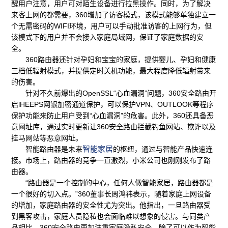
醒用户注意，用户可对陌生设备进行拉黑操作。同时，为了解决
来客上网的都需要，360增加了访客模式，该模式能够单独建立一
个无需密码的WIFI环境，用户可以手动批准访客的上网行为，但
该模式下的用户并不会接入家庭局域网，保证了家庭数据的安
全。
360路由器还针对孕妇和宝宝的家庭，提供婴儿、孕妇和健康
三档低辐射模式，并提供定时关机功能，最大程度降低辐射带来
的伤害。
针对不久前爆出的OpenSSL“心血漏洞”问题，360安全路由开
启lHEEPS网银加密通道保护，可以保护VPN、OUTLOOK等程序
保护功能来防止用户受到“心血漏洞”的危害。此外，360还具备恶
意网址库，通过实时更新让360安全路由拦截钓鱼网站、欺诈以及
挂马网站等恶意网址。
智能家居
智能路由器是未来
的枢纽，通过与智能产品快速连
接。市场上，路由器的竞争一直激烈，小米公司也刚刚发布了路
由器。
“路由器是一个控制的中心，任何人做智能家居，路由器都是
一个很好的切入点。”360董事长周鸿祎表示，随着家庭上网设备
的增加，家庭路由器的安全性尤为突出。他指出，一旦路由器受
到黑客攻击，家庭人员隐私也会面临难以想象的侵害。与同类产
品相比，360安全路由更加注重家庭隐私安全，除了可以作为智能