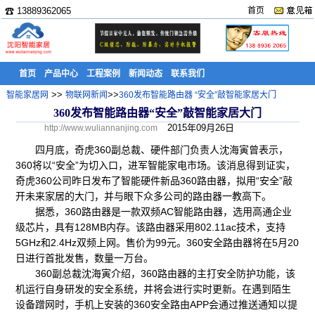
☎ 13889362065
首页
首页
产品中心
工程案例
新闻动态
联系我们
>>
>>
智能家居网
物联网新闻
360发布智能路由器 “安全”敲智能家居大门
360发布智能路由器“安全”敲智能家居大门
2015年09月26日
http://www.wuliannanjing.com
四月底，奇虎360副总裁、硬件部门负责人沈海寅曾表示，
360将以“安全”为切入口，进军智能家电市场。该消息得到证实，
奇虎360公司昨日发布了智能硬件新品360路由器，拟用“安全”敲
开未来家居的大门，并与眼下众多公司的路由器一教高下。
据悉，360路由器是一款双频AC智能路由器，选用高通企业
级芯片，具有128MB内存。该路由器采用802.11ac技术，支持
5GHz和2.4Hz双频上网。售价为99元。360安全路由器将在5月20
日进行首批发售，数量一万台。
360副总裁沈海寅介绍，360路由器的主打安全防护功能，该
机运行自身研发的安全系统，并将会进行实时更新。在遇到陌生
设备蹭网时，手机上安装的360安全路由APP会通过推送通知以提