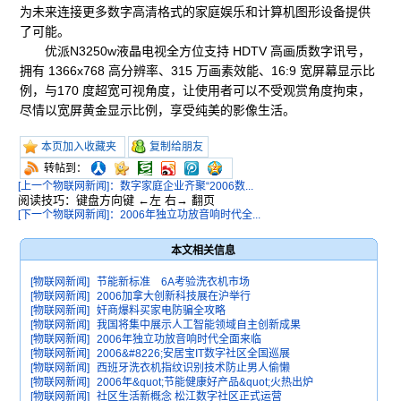
为未来连接更多数字高清格式的家庭娱乐和计算机图形设备提供
了可能。
优派N3250w液晶电视全方位支持 HDTV 高画质数字讯号，
拥有 1366x768 高分辨率、315 万画素效能、16:9 宽屏幕显示比
例，与170 度超宽可视角度，让使用者可以不受观赏角度拘束，
尽情以宽屏黄金显示比例，享受纯美的影像生活。
本页加入收藏夹
复制给朋友
转帖到：
[上一个物联网新闻]：数字家庭企业齐聚“2006数...
阅读技巧：键盘方向键 ←左 右→ 翻页
[下一个物联网新闻]：2006年独立功放音响时代全...
本文相关信息
[物联网新闻]
节能新标准 6A考验洗衣机市场
[物联网新闻]
2006加拿大创新科技展在沪举行
[物联网新闻]
奸商爆料买家电防骗全攻略
[物联网新闻]
我国将集中展示人工智能领域自主创新成果
[物联网新闻]
2006年独立功放音响时代全面来临
[物联网新闻]
2006&#8226;安居宝IT数字社区全国巡展
[物联网新闻]
西班牙洗衣机指纹识别技术防止男人偷懒
[物联网新闻]
2006年&quot;节能健康好产品&quot;火热出炉
[物联网新闻]
社区生活新概念 松江数字社区正式运营