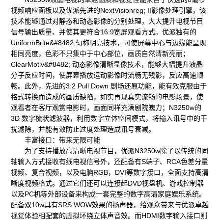
视频响应面板以及优派先进的NextVisionreg; II影像处理引擎，该
技术能够通过对静态和动态影像的分别处理，大大提升电视节目
信号输出质量、并使其更符合16:9宽屏观看方式。优派独有的
UniformBrite&#8482;匀称明亮技术，可使屏幕中心与边缘能呈现
相同亮度，色彩不只集中于中心部位，画质自然清新亮丽；
ClearMotiv&#8482; 动态影像清晰显像技术，能够大幅提升液晶
分子反应时间，使屏幕播放运动影像时流畅无残影，反应高速顺
畅。此外，先进的3:2 Pull Down 剧场还原功能，能有效克服由于
格式转换而造成的画质缺陷，如实再现真实流畅的电影场景，使
观看者在客厅观赏电影时，画面同样充满剧院魄力；N3250w的
3D 数字梳状滤波器，利用数字立体空间模式，将输入讯号中的干
扰滤除，并能有效防止过度处理造成讯号衰减。
丰富接口：带来无限可能
为了支持播放高清晰电视节目，优派N3250w除了以传统的同
轴输入方式接收有线电视信号外，还配备有S端子、RCA色差分量
视频、复合视频，以及电脑RGB，DVI等数字接口，全面支持高清
晰度视频格式。通过它们还可以连接起DVD视盘机、游戏控制器
以及PC机等外部设备来构成一套完整的数字高清家庭娱乐系统。
配备双10w具有SRS WOW效果的扬声器，给观众带来与优派卓越
视觉体验相配套的虚拟环绕立体声音效。而HDMI数字输入接口则