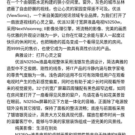
在一个个由钢筋水泥构建的狭小空间里。窗外，灰色的城市丛林
遮蔽了自由舒展的视线，也让心灵的家园变得遥不可及。优派
(ViewSonic)，一个来自美国的视讯领域专业品牌，为我们打开了
一扇放逐视线的心灵之窗。优派32英寸宽屏液晶电视N3250w，
采用NextVisionreg; II影像处理引擎，将流畅的影像、完美的画质
与优雅的外观设计融为一炉，让你在忙碌之余能与家人一起度过
快乐的休闲时光，也把隔绝的孤岛变成一个看得见风景的房间。
而9999元的售价，也使它成为一款具有高性价比的产品。
典雅设计：打开心灵之窗
优派N3250w液晶电视整体采用浅银灰色调设计，简洁典雅的
造型中不乏俊朗、刚性的线条，将IT产品的冷静内涵与数字家电
的尊贵气度融为一体。浅色调的运用不仅可有效降低用户在观看
电视时产生的色彩感觉偏差，同时也有助于减少长时间观看所带
来的视觉疲劳。32寸的宽广屏幕四周镶配有黑色超窄边框，如同
在房间里打开了一扇看得见风景的窗户，鸟语花香与如花美景皆
在眼前。N3250w屏幕的正下方是一体化的音箱，正面除了电源按
钮外没有其它按钮，保持了面板的整洁流畅；底座与前面板采用
了镀铬银亮设计，高贵大方又极具现代感，摆放在都市时尚一族
的温馨客厅中，能够与华美的家居装饰组成一道完美的风景线。
纯美影像：生活在别处
N3250w液晶电视的卓越画质和视觉性能来自于快速的8毫秒