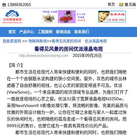
☎ 13889362065
首页
首页
产品中心
工程案例
新闻动态
联系我们
>>
>>
智能家居网
物联网新闻
看得见风景的房间 优派液晶电视
看得见风景的房间优派液晶电视
2015年09月26日
http://www.wuliannanjing.com
【简 介】
都市生活在给现代人带来快捷和便利的同时，也把我们隔绝
在一个个由钢筋水泥构建的狭小空间里。窗外，灰色的城市丛林
遮蔽了自由舒展的视线，也让心灵的家园变得遥不可及。优派
(ViewSonic)，一个来自美国的视讯领域专业品牌，为我们打开了
一扇放逐视线的心灵之窗。优派32英寸宽屏液晶电视N3250w，
采用NextVision® II影像处理引擎，将流畅的影像、完美的画质与
优雅的外观设计融为一炉，让你在忙碌之余能与家人一起度过快
乐的休闲时光，也把隔绝的孤岛变成一个看得见风景的房间。而
9999元的售价，也使它成为一款具有高性价比的产品。
都市生活在给现代人带来快捷和便利的同时，也把我们隔绝