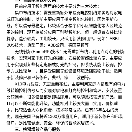
目前应用于智能家居的技术主要分为三大技术：
集中布线技术：需要重新额外布设弱电控制线来实现对家电
或灯光的控制，以前主要应用于楼宇智能化控制，因为重新布
线，所以信号最稳定，比较适合于楼宇和小区智能化等大区域范
围的控制，现开始部分应用于别墅智能化，但一般设置安装比较
复杂，造价较高，工期较长，只适用新装修用户。例如：ABBI-
BUS技术，典型厂家：ABB公司、德国莫顿等。
无线射频(HomeRF)技术：无需重新布线，利用点对点的射频
技术，实现对家电和灯光的控制，安装设置都比较方便，主要应
用于实现对某些特定电器或灯光的控制，但系统功能比较弱，控
制方式比较单一，且易受周围无线设备环境及阻碍物干扰；适用
于新装修户和已装修户，典型厂家——波创等。
X10电力载波：无需重新布线，主要利用家庭内部现有的电力
线转输控制信号从而实现对家电和灯光的控制和管理，安装设置
比较简单，很多设备都是即插即用，可以随意按需选配产品，而
且可以不断智能化升级，功能相对比较强大而且实用，价格适
中，比较适合大众化消费，技术非常成熟，已有25年左右的历
史，现在美国已有将近1300万家庭用户，适用于新装修户和已装
修户，是比较健康、安全、环保的智能家居技术。
三、挖潜增效产品与服务