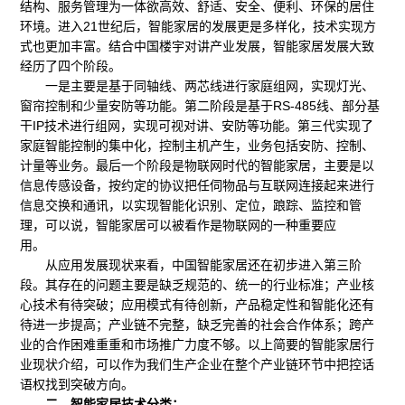
结构、服务管理为一体欲高效、舒适、安全、便利、环保的居住
环境。进入21世纪后，智能家居的发展更是多样化，技术实现方
式也更加丰富。结合中国楼宇对讲产业发展，智能家居发展大致
经历了四个阶段。
一是主要是基于同轴线、两芯线进行家庭组网，实现灯光、
窗帘控制和少量安防等功能。第二阶段是基于RS-485线、部分基
干IP技术进行组网，实现可视对讲、安防等功能。第三代实现了
家庭智能控制的集中化，控制主机产生，业务包括安防、控制、
计量等业务。最后一个阶段是物联网时代的智能家居，主要是以
信息传感设备，按约定的协议把任伺物品与互联网连接起来进行
信息交换和通讯，以实现智能化识别、定位，踉踪、监控和管
理，可以说，智能家居可以被看作是物联网的一种重要应
用。
从应用发展现状来看，中国智能家居还在初步进入第三阶
段。其存在的问题主要是缺乏规范的、统一的行业标准；产业核
心技术有待突破；应用模式有待创新，产品稳定性和智能化还有
待进一步提高；产业链不完整，缺乏完善的社会合作体系；跨产
业的合作困难重重和市场推广力度不够。以上简要的智能家居行
业现状介绍，可以作为我们生产企业在整个产业链环节中把控话
语权找到突破方向。
二、智能家居技术分类：