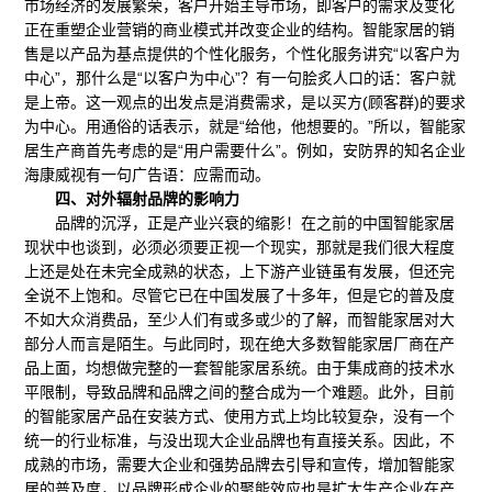
市场经济的发展繁荣，客户开始主导市场，即客户的需求及变化
正在重塑企业营销的商业模式并改变企业的结构。智能家居的销
售是以产品为基点提供的个性化服务，个性化服务讲究“以客户为
中心”，那什么是“以客户为中心”？有一句脍炙人口的话：客户就
是上帝。这一观点的出发点是消费需求，是以买方(顾客群)的要求
为中心。用通俗的话表示，就是“给他，他想要的。”所以，智能家
居生产商首先考虑的是“用户需要什么”。例如，安防界的知名企业
海康威视有一句广告语：应需而动。
四、对外辐射品牌的影响力
品牌的沉浮，正是产业兴衰的缩影！在之前的中国智能家居
现状中也谈到，必须必须要正视一个现实，那就是我们很大程度
上还是处在未完全成熟的状态，上下游产业链虽有发展，但还完
全说不上饱和。尽管它已在中国发展了十多年，但是它的普及度
不如大众消费品，至少人们有或多或少的了解，而智能家居对大
部分人而言是陌生。与此同时，现在绝大多数智能家居厂商在产
品上面，均想做完整的一套智能家居系统。由于集成商的技术水
平限制，导致品牌和品牌之间的整合成为一个难题。此外，目前
的智能家居产品在安装方式、使用方式上均比较复杂，没有一个
统一的行业标准，与没出现大企业品牌也有直接关系。因此，不
成熟的市场，需要大企业和强势品牌去引导和宣传，增加智能家
居的普及度，以品牌形成企业的聚能效应也是扩大生产企业在产