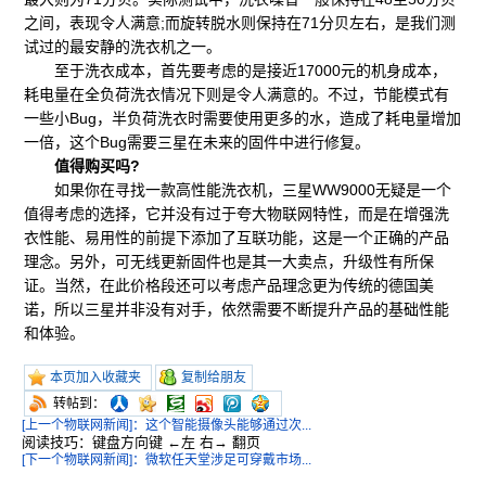
之间，表现令人满意;而旋转脱水则保持在71分贝左右，是我们测
试过的最安静的洗衣机之一。
至于洗衣成本，首先要考虑的是接近17000元的机身成本，
耗电量在全负荷洗衣情况下则是令人满意的。不过，节能模式有
一些小Bug，半负荷洗衣时需要使用更多的水，造成了耗电量增加
一倍，这个Bug需要三星在未来的固件中进行修复。
值得购买吗?
如果你在寻找一款高性能洗衣机，三星WW9000无疑是一个
值得考虑的选择，它并没有过于夸大物联网特性，而是在增强洗
衣性能、易用性的前提下添加了互联功能，这是一个正确的产品
理念。另外，可无线更新固件也是其一大卖点，升级性有所保
证。当然，在此价格段还可以考虑产品理念更为传统的德国美
诺，所以三星并非没有对手，依然需要不断提升产品的基础性能
和体验。
本页加入收藏夹
复制给朋友
转帖到：
[上一个物联网新闻]：这个智能摄像头能够通过次...
阅读技巧：键盘方向键 ←左 右→ 翻页
[下一个物联网新闻]：微软任天堂涉足可穿戴市场...