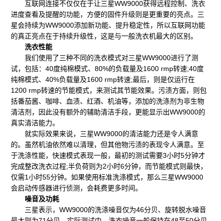
互联网连接不仅仅在于让三星WW9000获得远程控制、洗衣
进度查看及提醒的功能，方便的固件升级则是更重要的亮点。三
星会持续为WW9000添加新功能、提升稳定性，所以互联网功能
的真正亮点在于持续升级性，这是与一般洗衣机最大的区别。
洗衣性能
我们使用了三种不同的洗衣模式对三星WW9000进行了测
试，包括：40度纯棉模式、80%的负载量及1600 rmp转速;40度
纯棉模式、40%负载量及1600 rmp转速;最后，则是仅运行在
1200 rmp转速的节能模式，来测试其节能效果。污渍方面，则包
括番茄酱、咖啡、血渍、红酒、机油等，添加的洗涤剂为非生物
清洁剂，因此没有额外的辅助清洁手段，更能显示出WW9000的
真实清洁能力。
就实际效果来说，三星WW9000的清洁能力还是令人满意
的。虽然机油依然难以清理，但其他物污渍的表现令人满意。至
于洗涤性能，快速模式表现一般，最初的测试需要3小时5分钟才
完成整改洗衣过程;半负荷则为2小时6分钟，而节能模式则最快，
仅需1小时55分钟。如果使用标准洗涤模式，那么三星WW9000
会启动传感器进行侦测，会耗费更多时间。
噪音及功耗
三星表示，WW9000的洗涤噪音仅为46分贝、旋转脱水噪音
最大则为71分贝。实际测试中，洗衣噪音一般保持在48至50分贝