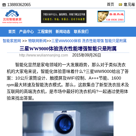
☎ 13889362065
首页
首页
产品中心
工程案例
新闻动态
联系我们
>>
>>
智能家居网
物联网新闻
三星WW9000体验 洗衣性能增强 智能只是附属
三星WW9000体验洗衣性能增强智能只是附属
2015年09月26日
http://www.wuliannanjing.com
智能化显然是家电领域的一大发展趋势，那么对于类似洗衣
机的大家电来说，智能化体验意味着什么?三星WW9000给出了答
案：10公斤滚筒设计、触摸屏及WIFI控制、A+++节能、1600
rpm最大转速及智能洗衣模式。那么，这款集合了新型洗衣技术及
互联网的高端洗衣机，是市场中最好的洗衣机吗?一起通过使用体
验来找出答案。