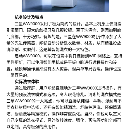
机身设计及特点
三星WW9000采用了极为简约的设计，基本上机身上仅能看
到滚筒门、硕大的触摸屏及几颗按钮。至于洗涤盒，则添加到舱
门底部，十分巧妙。有趣的是，三星在WW9000机身中添加了大
量的先进传感器，能够自动分析洗衣数量、材质，从而精准投放
洗涤剂、柔顺剂，这是其智能洗衣的一大特色。
启动WW9000，可以在设置中将其连接到WIFI网络上，支持
固件更新，可以使用智能手机或是平板电脑进行远程操作和设
置，触摸屏操作虽然没有太大惊喜，但菜单布局合理，操作也是
非常容易的。
实际洗衣体验
通过触摸屏，用户能够直观地对三星WW9000进行操作，有
大量的预设洗衣模式和选项，令人眼花缭乱。清晰的洗衣模式是
三星WW9000的一大亮点，你可以直接从纯棉、羊毛、混纺等不
同衣料材质中选择，还拥有智能精添洗、舒肤护理洗、环保筒清
洁、厨渍洗等精准模式，操作非常傻瓜化。当然，你也可以定义
自己专属的洗衣模式，另外旋转速度、强化、预洗等功能全部可
以定制，具有极强的应用性。