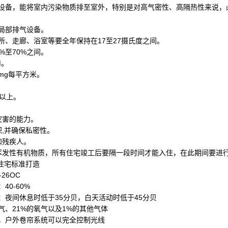
备，能将室内污染物质排至室外，特别是对高气密性、高隔热性来说，
局部排气设备。
、走廊、浴室等要全年保持在17至27摄氏度之间。
至70%之间。
M。
mg每平方米。
以上。
。
害的能力。
,并确保私密性。
和残疾人。
发性有机物质，所有住宅竣工后要隔一段时间才能入住，在此期间要进
住宅标准打造
26OC
0-60%
夜间休息时低于35分贝，白天活动时低于45分贝
、21%的氧气以及1%的其他气体
户外卷帘系统可以完全控制光线