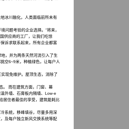
地冰川融化，人类面临前所未有
境问题考验的企业选择。“将来，
德国供应商的工厂，让我们吃惊
环保诉求联系起来，所有企业都富
绿地，并为两条天然河流引入了生
挑空6~9米，种植绿色，让每户人
正实现免维护。屋顶生态，消除了
态。 而在建筑方面，门窗、幕
外墙、石膏板内隔墙、Low-e
都给居住者最佳的享受，建筑能耗比
冷系统，移峰填谷，尽量多用深
应，及每户独立新风交换系统等配