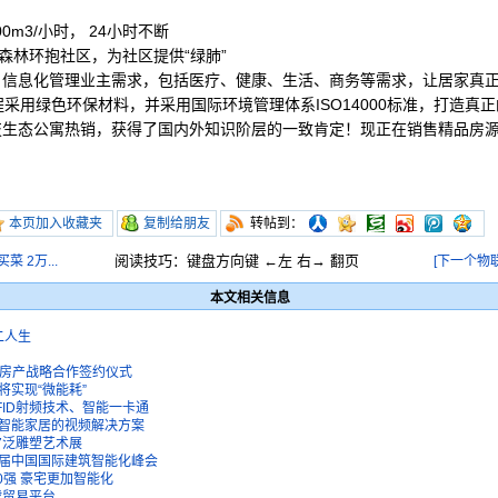
0m3/小时， 24小时不断
林环抱社区，为社区提供“绿肺”
：信息化管理业主需求，包括医疗、健康、生活、商务等需求，让居家真
用绿色环保材料，并采用国际环境管理体系ISO14000标准，打造真
态公寓热销，获得了国内外知识阶层的一致肯定！现正在销售精品房源
本页加入收藏夹
复制给朋友
转帖到：
阅读技巧：键盘方向键 ←左 右→ 翻页
 2万...
[下一个物联
本文相关信息
第二人生
发房产战略合作签约仪式
将实现“微能耗”
FID射频技术、智能一卡通
智能家居的视频解决方案
7泛雕塑艺术展
届中国国际建筑智能化峰会
00强 豪宅更加智能化
球贸易平台