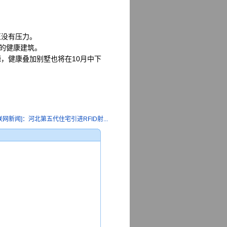
正没有压力。
正的健康建筑。
，健康叠加别墅也将在10月中下
网新闻]：河北第五代住宅引进RFID射...