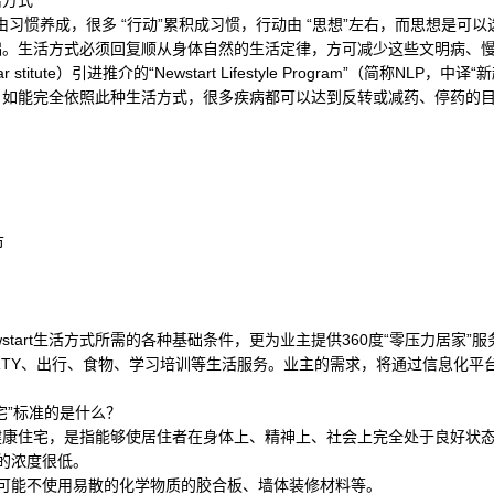
方式
由习惯养成，很多 “行动”累积成习惯，行动由 “思想”左右，而思想是可
础。生活方式必须回复顺从身体自然的生活定律，方可减少这些文明病、
tute）引进推介的“Newstart Lifestyle Program”（简称NLP
如能完全依照此种生活方式，很多疾病都可以达到反转或减药、停药的目的。
节
tart生活方式所需的各种基础条件，更为业主提供360度“零压力居家”
RTY、出行、食物、学习培训等生活服务。业主的需求，将通过信息化平
。
”标准的是什么？
住宅，是指能够使居住者在身体上、精神上、社会上完全处于良好状态
的浓度很低。
能不使用易散的化学物质的胶合板、墙体装修材料等。