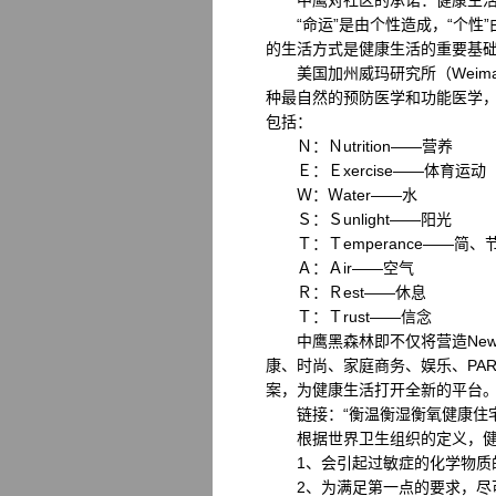
中鹰对社区的承诺：健康生活
“命运”是由个性造成，“个性”
的生活方式是健康生活的重要基
美国加州威玛研究所（Weimar sti
种最自然的预防医学和功能医学，
包括：
Ｎ：Ｎutrition——营养
Ｅ：Ｅxercise——体育运动
Ｗ：Ｗater——水
Ｓ：Ｓunlight——阳光
Ｔ：Ｔemperance——简、
Ａ：Ａir——空气
Ｒ：Ｒest——休息
Ｔ：Ｔrust——信念
中鹰黑森林即不仅将营造News
康、时尚、家庭商务、娱乐、PA
案，为健康生活打开全新的平台
链接：“衡温衡湿衡氧健康住宅
根据世界卫生组织的定义，健康
1、会引起过敏症的化学物质
2、为满足第一点的要求，尽可