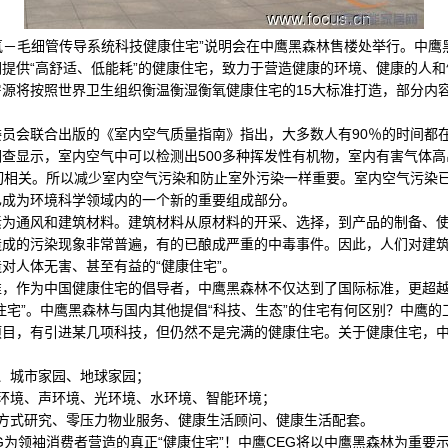
氧－毛细管传导系统科技健康住宅”说明会在中鹰黑森林售楼处举行。中鹰
提供“高舒适、低能耗”的健康住宅，致力于营造健康的环境、健康的人
源将按照世界卫生组织衡温衡湿衡氧健康住宅的15大标准打造，部分内
会联合出版的《室内空气质量指南》指出，大多数人有90％的时间都
查显示，室内空气中可以检测出500多种挥发性有机物，室内有害气体
切相关。所以减少室内空气污染和防止室外污染一样重要。室内空气污染
已成为环境科学领域内的一个新的重要组成部分。
通风和建筑材料。建筑材料从原材料的开采、选择，到产品的制备、使
造成的污染现象非常普遍，有的已酿成严重的中毒事件。因此，人们对建
对人体无害、甚至有益的“健康住宅”。
作为中国健康住宅的倡导者，中鹰黑森林不仅达到了国际标准，更超越
住宅”。中鹰黑森林与国内其他提倡“科技、生态”的住宅有何区别？中鹰
目，有引进某几项科技，但仍然不是完满的健康住宅。关于健康住宅，中
、城市家园、地球家园；
境、声环境、光环境、水环境、智能环境；
式研究、零压力物业服务、健康生活顾问、健康生活配套。
领袖消费者营造的真正“健康住宅”！中鹰CEG将以中鹰黑森林为重要示