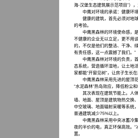
海-汉堡生态建筑展示范项目”）
中鹰对环境的承诺：健康环
健康的建筑，首先必须对地球家
的考验。
中鹰黑森林的环境使命感，是中
不健康的企业无以立足，更不用谈
的，不仅是他们的整洁、干净、
有责任感，这一点震撼了我们。”
中鹰黑森林对环境的负责，首先
态系统，营造循环湿地，让土地活
家都能“开窗见树”，让房子生长
中鹰黑森林采用先进的屋顶花园
“水泥森林”热岛效应，降低粉尘
其次表现在建筑节能上。人体对温
墙、地面、屋顶是建筑物热交换、
中空玻璃、地面辐射采暖等系统，
普通建筑减少75%以上。
中鹰黑森林采用中央冰蓄冷集中
夜的半价的电，真正环保高效。“
置。