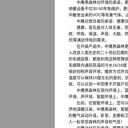
中鹰黑森林对环境的承诺，更表
地暖设备不仅30-50年免维护，
中散发出来的VOC等有害气体。
中鹰对居住者的承诺：健康住
健康，首先是对人体无害，而更
统：呼吸、保温、声音、大脑、
统
等满足呼吸的需求。
在升级产品中，中鹰黑森林更增
入改变人类历史的二十世纪后期
的毛细血管，都是利用这种原理调
毛细管内通较高温的冷水16/1
很好控制声音环境；暖房方式符合
温度可以保持10度左右的差别，
统，可以达到一年四季不开窗户
中鹰黑森林在室内环境上，营造
环境、声环境、智能环境上，中鹰
比如，在智能环境上，您可以让
然地清醒过来。中鹰黑森林，智
的暖气自动升温，卧室、走廊和
人一起享受森林的声音和气息！