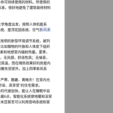
命可持续使用的材料。所使用的
0标准，很好地避免了建筑装修材料
生学角度出发，按照人体机能系
新风系
系统、屋顶花园系统、空气
发明的新型环境调节系统，被列
，比如植物的叶脉和人体皮下组织
，柔和地想室内辐射热量。夏季，
为，无风感，舒适性高；无噪音，
度高温，而在隔热效果好的房屋内
易散失到室外。加上四季新风系
严寒、酷暑、黄梅天！在室内光
舒适、高享受”的住宅需求。
的代谢加快，能让人在睡眠中自
晨6点，智能化系统使地暖和浴室
周末您甚至可以利用音响系统和家