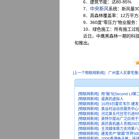
6．建筑节能：达80-85%
中央新风
7．
系统：新风量30
8．高森林覆盖率：12万平方森
9．360度“零压力”物业服务
10．绿色施工：所有施工过程采
近日，中鹰黑森林一期的科技生
旬推出。
[上一个物联网新闻]：广州富人买豪宅像买菜
[物联网新闻]
用“脑”玩Second Lif
[物联网新闻]
逼真的虚拟人
[物联网新闻]
10月9日霍尼韦尔-建
[物联网新闻]
奥运村运动员服务中心
[物联网新闻]
河北第五代住宅引进R
[物联网新闻]
英特尔提出广泛应用于
[物联网新闻]
高仿真机器人亮相200
[物联网新闻]
主流媒体鼎力支持第八
[物联网新闻]
建发房产“联姻”世界5
[物联网新闻]
2006香港电子展：环