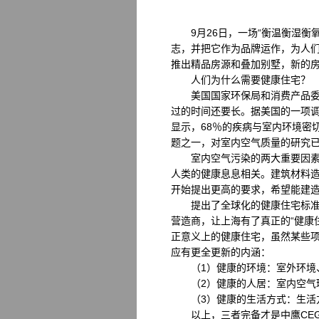
9月26日，一场“衡温衡湿衡
志，并把它作为品牌运作，为人们
推出精品房源和叠加别墅，新的房
人们为什么需要健康住宅？
美国国家环保局和消费产品委员
过的时间还要长。据美国的一项调
显示，68％的疾病与室内环境密
题之一，对室内空气质量的研究
室内空气污染的两大重要因素为
人类的健康息息相关。建筑材料
开始提出更高的要求，希望能建造
提出了全球化的健康住宅标准，
营造商，让上海有了真正的“健康
正意义上的健康住宅，虽然某些项
应有更全更新的内涵：
（1）健康的环境：室外环境
（2）健康的人居：室内空气环
（3）健康的生活方式：生活方
以上，三者完备才是中鹰CEG为