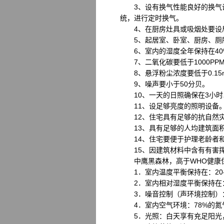
3、设有换气性能良好的换气设
统，进行定时换气。
4、在厨房灶具或吸烟处要设
5、起居室、卧室、厨房、厕所
6、室内的湿度全年保持在40%
7、二氧化碳要低于1000PP
8、悬浮粉尘浓度要低于0.15
9、噪声要小于50分贝。
10、一天的日照确保在3小时
11、设足够亮度的照明设备
12、住宅具有足够的抗自然灾
13、具有足够的人均建筑面积
14、住宅要便于护理老龄者
15、因建筑材料中含有有害挥
中鹰黑森林，高于WHO健康
1．室内温度平衡保持在：20-
2．室内相对湿度平衡保持在：4
3．噪音控制（声环境控制）：
4．室内空气环境：78%的氮气
5．光照：白天享有充足阳光，