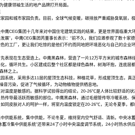
，为健康领袖生活的地产品牌打开局面。
境
园和城市家园负责。目前，全球气候变暖，碳排放严重威胁臭氧层，极
鹰CEG集团十几年来对中国住宅建筑实践的结果，更是世界面临重大环
发展”，中鹰CEG集团芮董事长表示：“前不久，我们应邀参观了数十家
绿色的工厂，更让我们吃惊的是他们不约而同地把环境恶化与自己的企业
表现在生态营造上。中鹰黑森林，营造了一片12万平方米的城市森林
化，循环共生。小区建成后整个社区都是绿色森林，树海环抱，连底层都
在森林之上。
系统，采用多达11层的屋顶生态科技，种植花草，形成屋顶生态，真
和噪音污染，促进了气候循环，为动物植物提供栖息地。
度是敏感的。据科学试验得出的结论，20-26℃是人体比较舒适的状
热传导最活跃而敏感的部位。中鹰黑森林，通过毛细管传导冷暖系统、保温
如同皮肤对人的呵护一样，将室内温度锁定在20-26℃，无论冬夏季，
供能系统，集中供能，不论冬夏，维持室内空气舒适、清新。中央冰蓄
冰蓄冷集中供能系统”还带来24了小时中央温度调节系统，24小时热水供