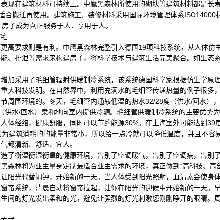
现在建筑材料可持续上。中鹰黑森林所使用的砌块等建筑材料都是长寿
更适合搬迁再使用。建筑施工、装修材料采用国际环境管理体系ISO1400
让房子成为真正服务于人、享用于人。
宅
高要求则是有利。中鹰黑森林完整引入德国19项科技系统，从人体仿
供能、排泄等需求来构建房子，将科学技术与建筑生活完美聚合。如生态
加采用了毛细管辐射供暖制冷系统，该系统德国科学家根据仿生学原理
的重大科技发明。在自然界中，利用充满水的毛细管传递热量的例子很多
节周围环境的。冬天，毛细管内通较低温的热水32/28度（供水/回水）
8度（供水/回水）柔和地向室内提供冷源。毛细管供暖制冷系统的主要优势
人体经络，健康舒服，同时可以节约能源30%。在上海室外可能达到39
因为建筑消耗的的能量非常小，所以给一点冷就可以降低温度，并且不容
空气都清新、舒适、宜人。
了衡温衡湿衡氧的健康环境，告别了空调暖气，告别了空调病，告别了
黑森林将为业主量身定制最适合业主需求的环境，真正做到“高科技、高
阳光代替闹钟，开始新的一天。当人体受到阳光照射，血清素会使身体
能窗帘系统，清晨自动将窗帘拉起，让你在阳光的迎候中开始新的一天。早
卫生间的灯光发出柔和的光，避免让强烈的灯光刺激您刚刚睁开的眼睛。