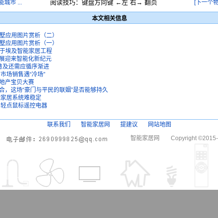
阅读技巧：键盘方向键 ←左 右→ 翻页
市 ...
[下一个物
本文相关信息
别墅应用图片赏析（二）
别墅应用图片赏析（一）
用于埃及智能家居工程
展迎来智能化新纪元
 普及还需应循序渐进
市场销售遇“冷场”
地产宝贝大赛
合，这场“豪门与平民的联姻”是否能够持久
能家居系统难稳定
 轻点鼠标遥控电器
联系我们
智能家居网
提建议
网站地图
智能家居网
Copyright ©2015