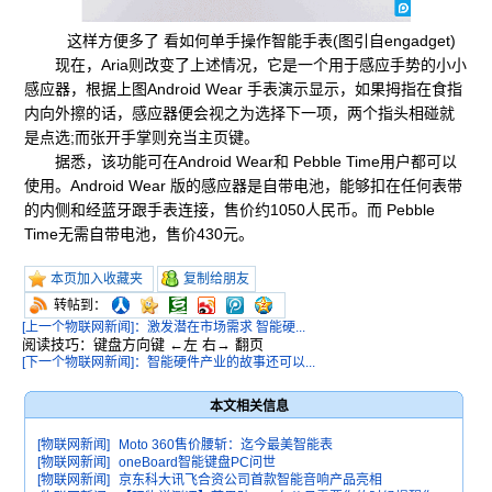
这样方便多了 看如何单手操作智能手表(图引自engadget)
现在，Aria则改变了上述情况，它是一个用于感应手势的小小
感应器，根据上图Android Wear 手表演示显示，如果拇指在食指
内向外擦的话，感应器便会视之为选择下一项，两个指头相碰就
是点选;而张开手掌则充当主页键。
据悉，该功能可在Android Wear和 Pebble Time用户都可以
使用。Android Wear 版的感应器是自带电池，能够扣在任何表带
的内侧和经蓝牙跟手表连接，售价约1050人民币。而 Pebble
Time无需自带电池，售价430元。
本页加入收藏夹
复制给朋友
转帖到：
[上一个物联网新闻]：激发潜在市场需求 智能硬...
阅读技巧：键盘方向键 ←左 右→ 翻页
[下一个物联网新闻]：智能硬件产业的故事还可以...
本文相关信息
[物联网新闻]
Moto 360售价腰斩：迄今最美智能表
[物联网新闻]
oneBoard智能键盘PC问世
[物联网新闻]
京东科大讯飞合资公司首款智能音响产品亮相