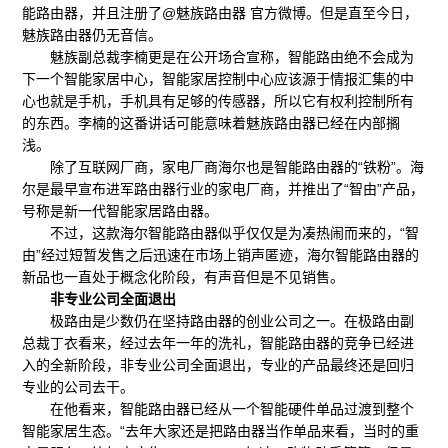
能路由器，并且注册了@魅族路由器 官方微博。但是直至今日，
魅族路由器仍无音信。
魅族副总裁李楠更是在公开场合宣称，智能路由绝不会成为
下一个智能家居中心，智能家居控制中心应该源于情报汇集的中
心也就是手机，手机具有足够的传感器，所以它有权利控制所有
的东西。李楠的这番讲话可能意味着魅族路由器已经在内部搁
浅。
除了互联网厂商，家电厂商海尔也是智能路由器的“铁粉”。海
尔是最早宣布进军路由器行业的家电厂商，并推出了“智由”产品，
号称是新一代智能家居路由器。
不过，这款海尔智能路由器似乎仅仅是为凑热闹而来的，“智
由”经过短暂发售之后迅速在市场上销声匿迹，海尔智能路由器的
新品也一直处于概念化阶段，有声音但是不见销售。
非专业公司全面退出
极路由是少数仍在坚持路由器的创业公司之一。在极路由副
总裁丁衣看来，经过去年一年的洗礼，智能路由器的竞争已经进
入的全新阶段，非专业公司全面退出，专业的产品最终还是回归
专业的公司去干。
在他看来，智能路由器已经从一个智能硬件单品过渡到整个
智能家居生态。“去年大家还是把路由器当作单品来看，当时的重