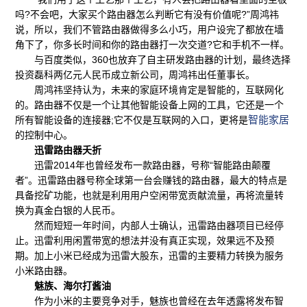
吗?不会吧，大家买个路由器怎么判断它有没有价值呢?”周鸿祎
说，所以，我们不管路由器做得多么小巧，用户设完了都放在墙
角下了，你多长时间和你的路由器打一次交道?它和手机不一样。
与百度类似，360也放弃了自主研发路由器的计划，最终选择
投资磊科两亿元人民币成立新公司，周鸿祎出任董事长。
周鸿祎坚持认为，未来的家庭环境肯定是智能的，互联网化
的。路由器不仅是一个让其他智能设备上网的工具，它还是一个
智能家居
所有智能设备的连接器;它不仅是互联网的入口，更将是
的控制中心。
迅雷路由器夭折
迅雷2014年也曾经发布一款路由器，号称“智能路由颠覆
者”。迅雷路由器号称全球第一台会赚钱的路由器，最大的特点是
具备挖矿功能，也就是利用用户空闲带宽贡献流量，再将流量转
换为真金白银的人民币。
然而短短一年时间，内部人士确认，迅雷路由器项目已经停
止。迅雷利用闲置带宽的想法并没有真正实现，效果远不及预
期。加上小米已经成为迅雷大股东，迅雷的主要精力转换为服务
小米路由器。
魅族、海尔打酱油
作为小米的主要竞争对手，魅族也曾经在去年透露将发布智