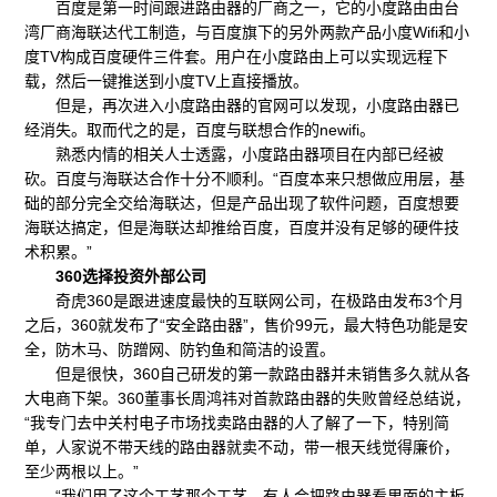
百度是第一时间跟进路由器的厂商之一，它的小度路由由台
湾厂商海联达代工制造，与百度旗下的另外两款产品小度Wifi和小
度TV构成百度硬件三件套。用户在小度路由上可以实现远程下
载，然后一键推送到小度TV上直接播放。
但是，再次进入小度路由器的官网可以发现，小度路由器已
经消失。取而代之的是，百度与联想合作的newifi。
熟悉内情的相关人士透露，小度路由器项目在内部已经被
砍。百度与海联达合作十分不顺利。“百度本来只想做应用层，基
础的部分完全交给海联达，但是产品出现了软件问题，百度想要
海联达搞定，但是海联达却推给百度，百度并没有足够的硬件技
术积累。”
360选择投资外部公司
奇虎360是跟进速度最快的互联网公司，在极路由发布3个月
之后，360就发布了“安全路由器”，售价99元，最大特色功能是安
全，防木马、防蹭网、防钓鱼和简洁的设置。
但是很快，360自己研发的第一款路由器并未销售多久就从各
大电商下架。360董事长周鸿祎对首款路由器的失败曾经总结说，
“我专门去中关村电子市场找卖路由器的人了解了一下，特别简
单，人家说不带天线的路由器就卖不动，带一根天线觉得廉价，
至少两根以上。”
“我们用了这个工艺那个工艺，有人会把路由器看里面的主板