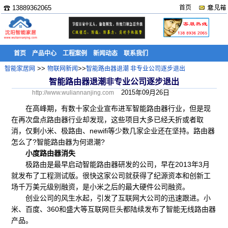
☎ 13889362065
首页
首页
产品中心
工程案例
新闻动态
联系我们
>>
>>
智能家居网
物联网新闻
智能路由器退潮 非专业公司逐步退出
智能路由器退潮非专业公司逐步退出
2015年09月26日
http://www.wuliannanjing.com
在高峰期，有数十家企业宣布进军智能路由器行业，但是现
在再次盘点路由器行业却发现，这些项目大多已经夭折或者取
消，仅剩小米、极路由、newifi等少数几家企业还在坚持。路由器
怎么了?智能路由器为何退潮?
小度路由器消失
极路由是最早启动智能路由器研发的公司，早在2013年3月
就发布了工程测试版。很快这家公司就获得了纪源资本和创新工
场千万美元级别融资，是小米之后的最大硬件公司融资。
创业公司的风生水起，引发了互联网大公司的迅速跟进。小
米、百度、360和盛大等互联网巨头都陆续发布了智能无线路由器
产品。