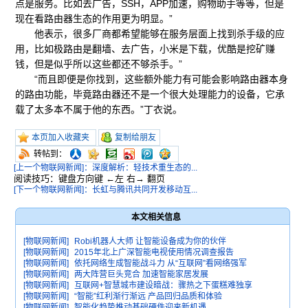
点是服务。比如去广告，SSH，APP加速，购物助手等等，但是
现在看路由器生态的作用更为明显。”
他表示，很多厂商都希望能够在服务层面上找到杀手级的应
用，比如极路由是翻墙、去广告，小米是下载，优酷是挖矿赚
钱，但是似乎所以这些都还不够杀手。”
“而且即便是你找到，这些额外能力有可能会影响路由器本身
的路由功能，毕竟路由器还不是一个很大处理能力的设备，它承
载了太多本不属于他的东西。”丁衣说。
本页加入收藏夹
复制给朋友
转帖到：
[上一个物联网新闻]：深度解析：轻技术重生态的...
阅读技巧：键盘方向键 ←左 右→ 翻页
[下一个物联网新闻]：长虹与腾讯共同开发移动互...
本文相关信息
[物联网新闻]
Robi机器人大师 让智能设备成为你的伙伴
[物联网新闻]
2015年北上广深智能电视使用情况调查报告
[物联网新闻]
依托网络生成智能战斗力 从“互联网”看网络强军
[物联网新闻]
两大阵营巨头竞合 加速智能家居发展
[物联网新闻]
互联网+智慧城市建设暗战：骤热之下蛋糕难独享
[物联网新闻]
“智能”红利渐行渐远 产品回归品质和体验
[物联网新闻]
智能化趋势推动基础硬件迎来新机遇