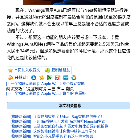
现在，Withings表示Aura已经可以与Nest智能恒温器进行连
接，并且通过Nest将温度控制在最适合睡眠的范围(18至20摄氏度
之间)。这样我们就不会出现以前早上总是被不合适的温度冻醒或
热醒的状况了。
不过，想要这一功能的朋友应该要考虑一下成本，毕竟
Withings Aura和Nest两种产品的售价加起来要超过550美元(约合
人民币3445元)。但是如果想要更好的睡眠环境，那么这个钱应该
花的还是比较值得的。
本页加入收藏夹
复制给朋友
转帖到：
[上一个物联网新闻]：Apple Watch能否拨动智能...
阅读技巧：键盘方向键 ←左 右→ 翻页
[下一个物联网新闻]：Apple Watch算个啥 高逼格...
本文相关信息
[物联网新闻]
连背包都智能了 Urban Bag智能包包来了！
[物联网新闻]
可用Siri控制四月发布 海尔将推Homekit空调
[物联网新闻]
无链条智能自行车 内置发电机体重超轻能折叠
[物联网新闻]
这款智能眼镜能让你集中精神工作学习
[物联网新闻]
智能的不光是手表 还有这些珠宝饰品