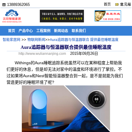
☎ 13889362065
首页
首页
产品中心
工程案例
新闻动态
联系我们
>>
>>
智能家居网
物联网新闻
Aura追踪器与恒温器联合 提供最佳睡眠温度
Aura追踪器与恒温器联合提供最佳睡眠温度
2015年09月26日
http://www.wuliannanjing.com
Withings的Aura睡眠追踪系统虽然可以在某种程度上帮助我
们更好的休息，但是却无法对家中的温度和环境进行了掌控。不
过如果将Aura和Nest智能恒温器整合到一起，是不是就能为我们
营造更好的睡眠环境了呢?