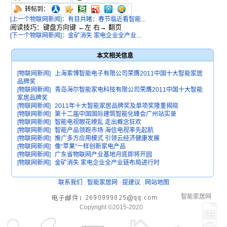
转帖到：
[上一个物联网新闻]：有目共睹：春节临近看智能...
阅读技巧：键盘方向键 ←左 右→ 翻页
[下一个物联网新闻]：金矿消失 家电企业全产业...
本文相关信息
[物联网新闻]
上海索博智能电子有限公司荣膺2011中国十大智能家居
品牌奖
[物联网新闻]
青岛海尔智能家电科技有限公司荣膺2011中国十大智能
家居品牌奖
[物联网新闻]
2011年十大智能家居品牌奖及单项奖隆重揭晓
[物联网新闻]
第十二届中国国际建筑智能化峰会广州站实录
[物联网新闻]
智能电视眼花缭乱 走出概念狂欢
[物联网新闻]
智能产品领跑市场 海信电视率先起航
[物联网新闻]
推广多方应用模式 引领云经济健康发展
[物联网新闻]
像“苹果”一样创新家电产品
[物联网新闻]
广东省物联网产业基地月底即将开园
[物联网新闻]
金矿消失 家电企业全产业链布局进行时
联系我们
智能家居网
提建议
网站地图
智能家居网
Copyright ©2015-2020