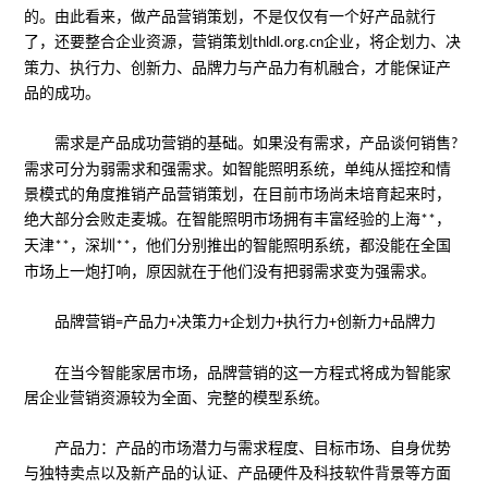
的。由此看来，做产品营销策划，不是仅仅有一个好产品就行
了，还要整合企业资源，营销策划
企业，将企划力、决
thldl.org.cn
策力、执行力、创新力、品牌力与产品力有机融合，才能保证产
品的成功。
需求是产品成功营销的基础。如果没有需求，产品谈何销售
?
需求可分为弱需求和强需求。如智能照明系统，单纯从摇控和情
景模式的角度推销产品营销策划，在目前市场尚未培育起来时，
绝大部分会败走麦城。在智能照明市场拥有丰富经验的上海
，
**
天津
，深圳
，他们分别推出的智能照明系统，都没能在全国
**
**
市场上一炮打响，原因就在于他们没有把弱需求变为强需求。
品牌营销
产品力
决策力
企划力
执行力
创新力
品牌力
=
+
+
+
+
+
在当今智能家居市场，品牌营销的这一方程式将成为智能家
居企业营销资源较为全面、完整的模型系统。
产品力：产品的市场潜力与需求程度、目标市场、自身优势
与独特卖点以及新产品的认证、产品硬件及科技软件背景等方面