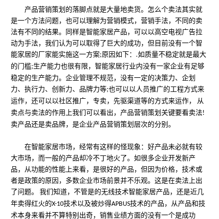
产品营销策划的落脚点就是大量地卖货。怎么个卖法其实就
是一个方法问题，也可以理解为营销模式，营销手法，不同的卖
法有不同的结果。同样是智能家居产品，可以以高空电视广告拉
动为手法，我们认为可以取得了巨大的成功，但目前没有一个智
能家居的厂家能实施这一方案
原因如下：
如质量不稳定就是最大
;
.
的门槛
生产能力也很有限，智能家居行业内没有一家企业有足够
;
稳定的生产能力。企业管理不规范，没有一定的决策力、企划
力、执行力、创新力、品牌力等
也可以以人员推广的工程方式来
;
运作，还可以以社区推广，专卖，先驱渠道等的方式来运作，
从
卖点与卖法的作用上我们可以看出，产品营销策划关键要看卖法
!
卖产品还是卖品牌，是企业产品营销策划层次的分别。
在智能家居市场，经常有这样的怪现象：好产品未必就有较
大市场，而一般的产品却冷不丁地火了。如很多企业开发新产
品，从功能的性能上来看，是很好的产品，但因为价格，技术或
者是政策的原因，多数企业市场前景并不乐观。这是在卖法上出
了问题。
我们知道，不管是的无线技术智能家居产品，还是近几
年卖得红火的
技术以及被炒得
技术的产品，从产品和技
X-10
APBUS
术本身来看并不算特别出奇，销售业绩方面的没有一个是成功