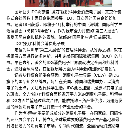
国际巨头IDG将亲自“操刀”组织科博会消费电子展，东京计装
株式会社等数十家日企抱团参展，LG、日立等外国名企纷纷加
盟。记者18日获悉，即将于4月初举行的中国（深圳）国际科学生
活博览会（简称“科博会”），作为我市全力打造的“第三大展会”，
备受国际名企和机构的青睐，浓郁的“国际化味道”日益展现。
IDG“操刀”科博会消费电子展
定位为深圳市“第三大展会”的首届科博会，从筹办之初，就在
招组展方面进行诸多创新，并引来美国国际数据集团（IDG）的加
盟。早在去年，著名的IDG消费电子世界展就决定全面移师科博
会，通过全球网络，在招组展等方面为科博会的国际化“着色”。
记者从科博会组委会获悉，消费电子世界展（CEW）是IDG
旗下的国际知名品牌展，每年在美国、德国和瑞典举办，以消费
电子为重点，关注现代科学生活。IDG此番加盟，是想以其电子展
的班底，全力“操刀”科博会面积近万平方米的消费电子展。科博会
和IDG方面希望通过此次合作，能依托珠三角产业优势，为迅速发
展的绿色消费电子产业打造一个产业融合的平台。
作为“科博会”重要组成部分的消费电子展，在国家级、国际性
的专业展会平台上，将立足全球最重要的消费电子生产基地和最
具增长潜力的消费电子市场，引领时代潮流，全面推动消费家电