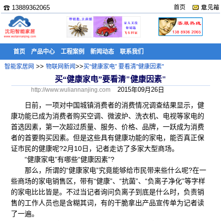
☎ 13889362065
首页
首页
产品中心
工程案例
新闻动态
联系我们
>>
>>
智能家居网
物联网新闻
买“健康家电” 要看清"健康因素"
买“健康家电”要看清"健康因素"
2015年09月26日
http://www.wuliannanjing.com
日前，一项对中国城镇消费者的消费情况调查结果显示，健
康功能已成为消费者购买空调、微波炉、洗衣机、电视等家电的
首选因素，第一次超过质量、服务、价格、品牌，一跃成为消费
者的首要购买因素。但是这些具有健康功能的家电，能否真正保
证市民的健康呢?2月10日，记者走访了多家大型商场。
“健康家电”有哪些“健康因素”?
那么，所谓的“健康家电”究竟能够给市民带来些什么呢?在一
些商场的家电销售区，带有“健康”、“抗菌”、“负离子净化”等字样
的家电比比皆是。不过当记者询问负离子到底是什么时，负责销
售的工作人员也是含糊其词，有的干脆拿出产品宣传单为记者读
了一遍。