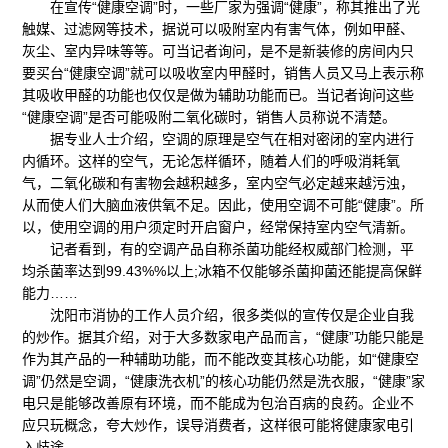
在宣传“健康空调”时，一些厂家为强调“健康”，称其推出了光
触媒、过滤网等技术，据说可以吸附室内有害气体，例如甲醛、
灰尘、室内异味等等。可当记者询问，是不是新装修的房间内只
要买台“健康空调”就可以吸收室内甲醛时，销售人员又马上表示称
其吸收甲醛的功能也仅仅是做为辅助功能而已。当记者询问这些
“健康空调”是否可能吸附二氧化碳时，销售人员称说不清楚。
据专业人士介绍，空调的原理是空气在相对密闭的室内进行
内循环。这样的空气，无论怎样循环，随着人们的呼吸消耗氧
气，二氧化碳和有害物会越积越多，室内空气必定越来越污浊，
从而使人们大脑血液供氧不足。因此，使用空调不可能“健康”。所
以，使用空调的用户须定时开启窗户，经常保持室内空气清新。
记者看到，有的空调产品自称杀菌功能经权威部门检测，平
均杀菌率达到99.43%%以上;冰箱不仅能够杀菌抑菌还能提高保鲜
能力……
沈阳市消协的工作人员介绍，很多类似的宣传仅是企业自我
的炒作。据其介绍，对于大多数家电产品而言，“健康”功能只能是
作为其产品的一种辅助功能，而不能改变其核心功能，如“健康空
调”仍然是空调，“健康洗衣机”的核心功能仍然是洗衣服，“健康”家
电只是能够改善原有环境，而不能成为包治百病的良药。企业不
应只玩概念，夸大炒作，误导消费者，这样很可能将健康家电引
入歧途。