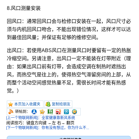
8.风口测量安装
回风口：通常回风口会与检修口安装在一起，风口尺寸必
须与内机回风口吻合，不能出现错位情况，这样才可以达
到最佳回风量；并保证有足够的维修空间。
出风口：若使用ABS风口在测量风口时要留有一定的热胀
冷缩空间。另请注意，出风口一定不能装在灯带附近（理
由：如果出风口前有灯带，会造成空调在制热时遮挡出
风，而热空气是往上的，使得热空气滞留房间的上部，从
而整个活动空间感觉热量不足，需很长时间才能有热感
觉。）
本页加入收藏夹
复制给朋友
转帖到：
[上一个物联网新闻]：全家健康靠新风系统
阅读技巧：键盘方向键 ←左 右→ 翻页
[下一个物联网新闻]：你有没有想过，你为什么不...