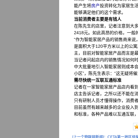
能产生将
房产
投资转化为家居生
能够满足他们的这个需求。
当前消费者主要是有钱人
在陈先生的店里，记者注意到大多
2418元。如此高昂的价格，一
“作为智能家居产品的销售商来说
是面积大于120平方米以上的公
主，目前对智能家居产品而言是
当记者问起店内的销售情况如何
中大批量地引入智能家居则成本会
小区”，陈先生表示：“这无疑将催
需尽快统一互联互通标准
记者在一家智能家居产品店内看
店主告诉记者，之所以还不能在
只有研制人员才懂得操作，消费
目前虽然有越来越多的企业投入
和标准，各种产品难以互通互联
[上一个物联网新闻]：CETA第一地区组举