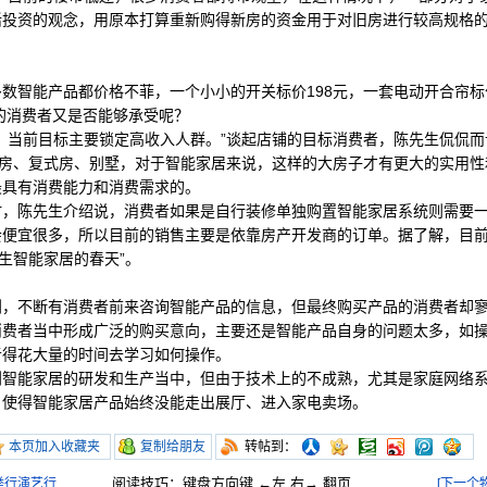
活投资的观念，用原本打算重新购得新房的资金用于对旧房进行较高规格
数智能产品都价格不菲，一个小小的开关标价198元，一套电动开合帘标价
般的消费者又是否能够承受呢？
，当前目标主要锁定高收入人群。”谈起店铺的目标消费者，陈先生侃侃
寓房、复式房、别墅，对于智能家居来说，这样的大房子才有更大的实用
最具有消费能力和消费需求的。
时，陈先生介绍说，消费者如果是自行装修单独购置智能家居系统则需要
便宜很多，所以目前的销售主要是依靠房产开发商的订单。据了解，目前
生智能家居的春天”。
到，不断有消费者前来咨询智能产品的信息，但最终购买产品的消费者却
消费者当中形成广泛的购买意向，主要还是智能产品自身的问题太多，如
者得花大量的时间去学习如何操作。
到智能家居的研发和生产当中，但由于技术上的不成熟，尤其是家庭网络
，使得智能家居产品始终没能走出展厅、进入家电卖场。
本页加入收藏夹
复制给朋友
转帖到：
阅读技巧：键盘方向键 ←左 右→ 翻页
行演艺行...
[下一个