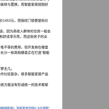
的装修与置换，而智能家居就刚好
1453元，而指纹门锁更是标价
而谈，因为高收入群体的住房一般会
性和舒适享乐性，而这些房子的业
一笔不菲的费用，但开发商在楼盘
长沙一些高档楼盘正在打造“智能
寥寥无几。
操作比较复杂，很多智能家居产品
系统方面没有形成统一的技术框架
物联网新闻]：智能家居开辟IC卡应用新“...