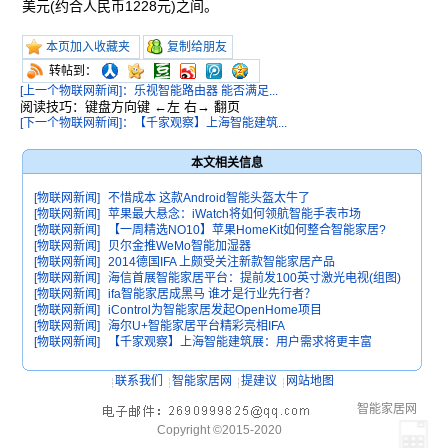
美元(约合人民币1228元)之间。
本页加入收藏夹
复制给朋友
转帖到：
[上一个物联网新闻]：乐视智能路由器 能否满足...
阅读技巧：键盘方向键 ←左 右→ 翻页
[下一个物联网新闻]：【千家观察】上海智能建筑...
本文相关信息
[物联网新闻]
不惜成本 这款Android智能头盔太牛了
[物联网新闻]
苹果最大悬念：iWatch将如何领航智能手表市场
[物联网新闻]
【一周精选NO10】苹果HomeKit如何整合智能家居?
[物联网新闻]
贝尔金推WeMo智能加湿器
[物联网新闻]
2014德国IFA 上颇受关注新款智能家居产品
[物联网新闻]
海信首展智能家居平台：提前发100英寸激光电视(组图)
[物联网新闻]
ifa智能家居成黑马 谁才是行业先行者？
[物联网新闻]
iControl为智能家居发起OpenHome项目
[物联网新闻]
海尔U+智能家居平台精彩亮相IFA
[物联网新闻]
【千家观察】上海智能建筑展：用户需求将更丰富
联系我们
智能家居网
提建议
网站地图
智能家居网
Copyright ©2015-2020