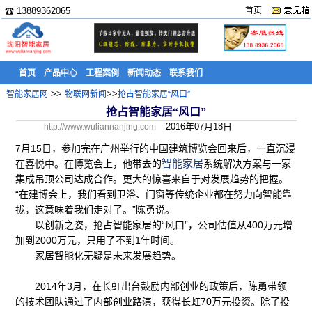
☎ 13889362065
首页
首页
产品中心
工程案例
新闻动态
联系我们
>>
>>
智能家居网
物联网新闻
抢占智能家居“风口”
抢占智能家居“风口”
2016年07月18日
http://www.wuliannanjing.com
7月15日，参加完在广州举行的中国建筑博览会回来后，一直沉浸
智能家居
在喜悦中。在博览会上，他带去的
系统解决方案与一家
集成吊顶公司达成合作。更大的惊喜来自于对发展趋势的把握。
“在建博会上，我们看到卫浴、门窗等传统企业都在努力向智能靠
拢，这意味着我们走对了。”陈勇说。
以创新之姿，抢占智能家居的“风口”，公司估值从400万元增
加到2000万元，只用了不到1年时间。
家居智能化无疑是未来发展趋势。
2014年3月，在长虹出台鼓励内部创业的政策后，陈勇带领
的技术团队通过了内部创业路演，获得长虹70万元投资。除了投