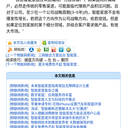
户，必然走传统的零售渠道，可能面临代理商产品积压问题。且
对于公司，至少在一个公司战略周期(3~5年)内，智能家居不会有
爆发性增长，若把这个方向作为公司战略方向，宛若烧钱。但是
如果定位到家居的某个细分领域，并结合客户需求做产品，有很
大市场。”
本页加入收藏夹
复制给朋友
转帖到：
[上一个物联网新闻]：三网融合方案出台 智能家...
阅读技巧：键盘方向键 ←左 右→ 翻页
[下一个物联网新闻]：夏天电费伤不起 智能家居...
本文相关信息
[物联网新闻]
未来智能家居指南增加无障碍设计元素
[物联网新闻]
智能家居复杂之痛
[物联网新闻]
数字家庭：应用服务待丰富
[物联网新闻]
智能家居人文与科技的平衡点
[物联网新闻]
苹果申请专利 可用iPhone设置汽车和家庭环境
[物联网新闻]
浅谈：智能橱柜还需解决五大“拦路虎”
[物联网新闻]
深入理解消费群体 智能家居方能走进用户心底
[物联网新闻]
智能家居或许将是安卓操作系统的天下
[物联网新闻]
物联网技术助推居家养老 大数据保驾护航
[物联网新闻]
夏天电费伤不起 智能家居成省电神器