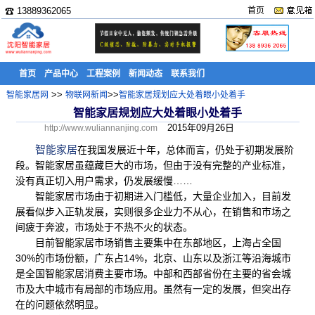
☎ 13889362065
首页
首页
产品中心
工程案例
新闻动态
联系我们
>>
>>
智能家居网
物联网新闻
智能家居规划应大处着眼小处着手
智能家居规划应大处着眼小处着手
2015年09月26日
http://www.wuliannanjing.com
智能家居
在我国发展近十年，总体而言，仍处于初期发展阶
段。智能家居虽蕴藏巨大的市场，但由于没有完整的产业标准，
没有真正切入用户需求，仍发展缓慢……
智能家居市场由于初期进入门槛低，大量企业加入，目前发
展看似步入正轨发展，实则很多企业力不从心，在销售和市场之
间疲于奔波，市场处于不热不火的状态。
目前智能家居市场销售主要集中在东部地区，上海占全国
30%的市场份额，广东占14%，北京、山东以及浙江等沿海城市
是全国智能家居消费主要市场。中部和西部省份在主要的省会城
市及大中城市有局部的市场应用。虽然有一定的发展，但突出存
在的问题依然明显。