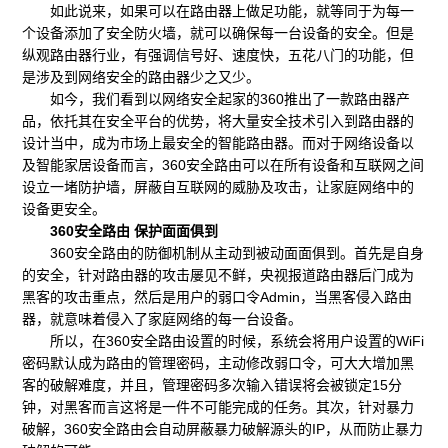
如此说来，如果可以在路由器上做足功能，就等同于为每一
个设备添加了安全防火墙，就可以确保每一台设备的安全。但是
纵观路由器行业，有强调信号好、速度快，五花八门的功能，但
是涉及到网络安全的路由器少之又少。
如今，我们看到以网络安全起家的360推出了一款路由器产
品，依托其在安全平台的优势，将大量安全技术引入到路由器的
设计当中，成为市场上最安全的智能路由器。而对于网络设备以
及智能家居设备而言，360安全路由可以在所有设备和互联网之间
设立一堵防护墙，屏蔽自互联网的威胁及攻击，让家庭网络中的
设备更安全。
360安全路由 保护面面俱到
360安全路由的防御机制从主动到被动面面俱到。首先是自身
的安全，针对路由器的攻击屡见不鲜，央视报道路由器后门成为
黑客的攻击重点，然后是用户的弱口令Admin，当黑客侵入路由
器，就意味着侵入了家庭网络的每一台设备。
所以，在360安全路由设置的时候，系统会将用户设置的WiFi
密码默认成为路由的管理密码，主动修改弱口令，可大大增加黑
客的破解难度，并且，管理密码多次输入错误将会被锁定15分
钟，对黑客而言这将是一件不可能完成的任务。其次，针对暴力
破解，360安全路由会自动屏蔽暴力破解源头的IP，从而防止暴力