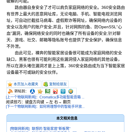
破解的可能。
路由器自身安全了才可以肩负家庭网络的安全。360安全路由
有世界上最大的恶意网址库，无论电脑、手机、智能电视浏览网
址，可自动拦截挂马病毒、虚假欺诈等网址，确保网络内设备的
安全以及用户的账户安全;并且，针对网购钓鱼、防OpenSSL“心
血”漏洞，确保网络安全的同时也确保了所有设备的安全;针对聊
天、游戏、社交、邮箱等隐私账号也提供了安全保护，确保信息
不外泄。
由此可见，裸奔的智能家居设备很可能成为家庭网络的安全
缺口，黑客也很有可能利用这些漏洞侵入家庭网络的其他设备，
所以在源头堵住漏洞才是上上策，360安全路由成为当下智能家居
设备最不可或缺的安全伙伴。
本页加入收藏夹
复制给朋友
转帖到：
[上一个物联网新闻]：Cromatica多功能智能音箱 ...
阅读技巧：键盘方向键 ←左 右→ 翻页
[下一个物联网新闻]：如何将理想中的智能手环放...
本文相关信息
[物联网新闻]
联想的 智能家居“新板凳”