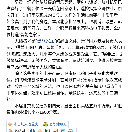
早晨，灯光伴随舒缓的音乐亮起，厨房电饭煲、咖啡机早已
准备好了午餐；忙碌一天后在回家路上，遥控指挥空调作业、厨
房开工，进门享受现成的美食。这样的生活以前要在电影里看，
如今真来到了我们身边。本届北京礼品展上，飞利浦、联创、韩
国现代、清华同方、三洋、奔腾等将带来高科技电子礼品，全方
位打造“智能之家”。
智能家居
无线技术是“
”的必由之路。清华同方参展负责人表
示，“得益于3G互联、智能手机、云计算跨越式的发展，无线应用
领域被迅速放大，几乎每个人或多或少都受益于它。”展会上，无
线鼠标键盘、无线硬盘、共振音响、运动监测仪、电磁波按摩器
等产品将带您畅享无线的自由。
除了这些实用的电子产品，健康贴心的电子礼品也大受欢
迎。如飞利浦智能电动牙刷，它可以在两分钟内指示你依次完成
对口腔每一个区域的清洁，也可以在30秒的美白模式中重点作用
于前排牙齿，效果明显还易操作。是送长辈、送亲友的不二选
择。
本届北京礼品展为期四天，展出面积高达五万平方米，将汇
集海内外知名企业1500余家。
本页加入收藏夹
复制给朋友
转帖到：