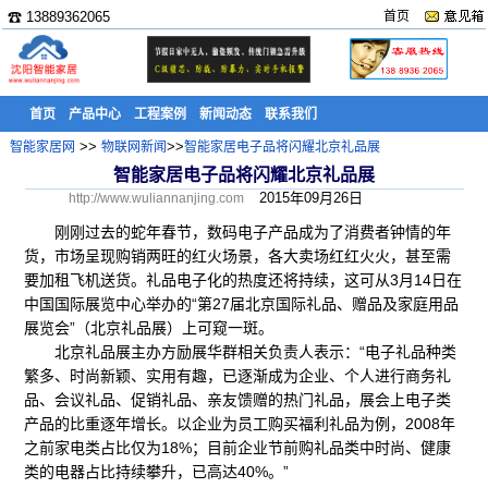
☎ 13889362065
首页
首页
产品中心
工程案例
新闻动态
联系我们
>>
>>
智能家居网
物联网新闻
智能家居电子品将闪耀北京礼品展
智能家居电子品将闪耀北京礼品展
2015年09月26日
http://www.wuliannanjing.com
刚刚过去的蛇年春节，数码电子产品成为了消费者钟情的年
货，市场呈现购销两旺的红火场景，各大卖场红红火火，甚至需
要加租飞机送货。礼品电子化的热度还将持续，这可从3月14日在
中国国际展览中心举办的“第27届北京国际礼品、赠品及家庭用品
展览会”（北京礼品展）上可窥一斑。
北京礼品展主办方励展华群相关负责人表示：“电子礼品种类
繁多、时尚新颖、实用有趣，已逐渐成为企业、个人进行商务礼
品、会议礼品、促销礼品、亲友馈赠的热门礼品，展会上电子类
产品的比重逐年增长。以企业为员工购买福利礼品为例，2008年
之前家电类占比仅为18%；目前企业节前购礼品类中时尚、健康
类的电器占比持续攀升，已高达40%。”