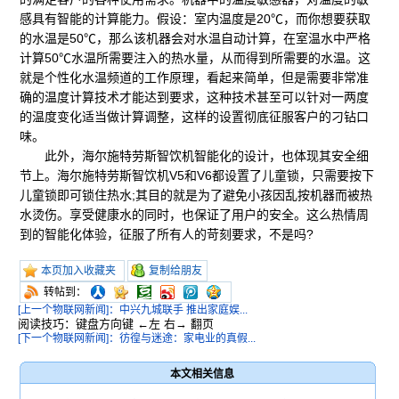
感具有智能的计算能力。假设：室内温度是20℃，而你想要获取
的水温是50℃，那么该机器会对水温自动计算，在室温水中严格
计算50℃水温所需要注入的热水量，从而得到所需要的水温。这
就是个性化水温频道的工作原理，看起来简单，但是需要非常准
确的温度计算技术才能达到要求，这种技术甚至可以针对一两度
的温度变化适当做计算调整，这样的设置彻底征服客户的刁钻口
味。
此外，海尔施特劳斯智饮机智能化的设计，也体现其安全细
节上。海尔施特劳斯智饮机V5和V6都设置了儿童锁，只需要按下
儿童锁即可锁住热水;其目的就是为了避免小孩因乱按机器而被热
水烫伤。享受健康水的同时，也保证了用户的安全。这么热情周
到的智能化体验，征服了所有人的苛刻要求，不是吗?
本页加入收藏夹
复制给朋友
转帖到：
[上一个物联网新闻]：中兴九城联手 推出家庭娱...
阅读技巧：键盘方向键 ←左 右→ 翻页
[下一个物联网新闻]：彷徨与迷途：家电业的真假...
本文相关信息