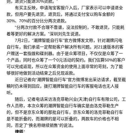
则，退货只能退30%货款。”
有买主反映，申请淘宝客服介入后，厂家表示可以申请退全
款，但用户要先退货，退货后，将通过支付宝以购车金额的
30%、70%的百分比分两次退款。
“分两次付款不合理不靠谱，没法控制的，不敢退货，只能耗
着等更好的解决方案。”深圳刘先生说道。
7月2日，“潮牌智能自行车”官方微博发文称，针对潮牌闪电
自行车，我们承诺一定帮助客户解决所有问题。对21速版本的客
户赠送一套指拨和碟刹器。由于是众筹项目，不仅仅是众筹了一
个产品，同时也众筹了一个0元活动的契约。我们估算50%的客户
可以完成返现，所以在众筹资金的使用上面非常的苛刻，为了能
够很好地做到活动结束之后兑现返款。
近日记者向“潮牌智能自行车”官方微博发出采访请求，截至截
稿时仍未得到回应，拨打潮牌智能自行车的客服电话也无人接
听。
随后，记者电话采访洛克菲勒兴业(天津)自行车有限公司，工
作人员称，本次众筹的潮牌智能自行车确实是由洛克菲勒生产
的，但不是京东众筹的那批自行车，京东众筹的洛克菲勒自行车
是不能折叠的，而潮牌的是可以折叠的，两款车的价格也不相
同，否定了“换名称继续销售”的说法。
律师：