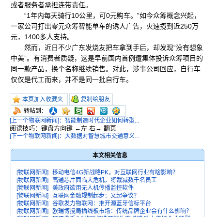
或者服务者承担连带责任。
“1年内每天骑行10公里，可0元购车。”如今众筹概念兴起，
一家公司打出零元众筹智能单车的诱人广告，火速揽到近250万
元，1400多人支持。
然而，近日不少广东发烧友把车拿到手后，却发现“没有想象
中美”。有消费者质疑，这是早前国内首例遭集体投诉众筹项目的
同一款产品，换个名称继续销售。对此，涉事公司回应，自行车
仅仅是代工而来，并不是同一批自行车。
本页加入收藏夹
复制给朋友
转帖到：
[上一个物联网新闻]：智能制造时代企业如何转型...
阅读技巧：键盘方向键 ←左 右→ 翻页
[下一个物联网新闻]：大数据对智慧城市交通意义...
本文相关信息
[物联网新闻]
移动电信4G新战略PK，对互联网行业有啥影响？
[物联网新闻]
高通芯片面临大危机，将裁减数千名员工
[物联网新闻]
美政府欲用无人机传播监控软件
[物联网新闻]
互联网金融规制起步：又起争议？
[物联网新闻]
谷歌发力物联网：推开源蓝牙信标平台
[物联网新闻]
欧瑞博搅局插线板市场：传统品牌企业会有什么影响？