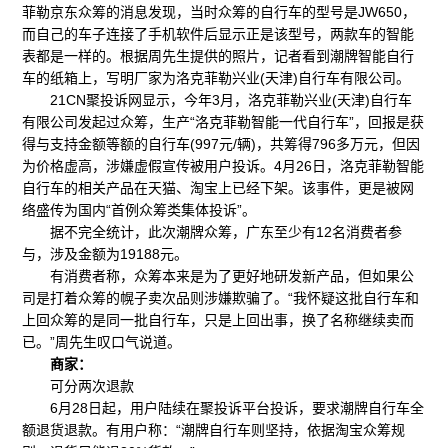
菲勒京东众筹的消息发现，当时众筹的自行车的型号是JW650，
而自己的车子连接了手机软件后显示正是该型号，两款车的智能
表都是一样的。根据周先生提供的照片，记者看到潮牌智能自行
车的纸箱上，写明厂家为洛克菲勒兴业(天津)自行车有限公司。
21CN聚投诉网显示，今年3月，洛克菲勒兴业(天津)自行车
有限公司发起过众筹，生产“洛克菲勒智能一代自行车”，回报是获
得与支持金额等额的自行车(997元/辆)，共筹得796多万元，但因
为价格虚高，涉嫌虚假宣传被用户投诉。4月26日，洛克菲勒智能
自行车的相关产品在天猫、淘宝上已经下架。该事件，更是被网
络盛传为国内“首例众筹类集体投诉”。
据不完全统计，此次潮牌众筹，广东至少有12名消费者参
与，涉及金额为19188元。
有消费者称，众筹本来是为了更好地研发新产品，但如果公
司是打着众筹的幌子卖次品则涉嫌欺骗了。“我怀疑这批自行车和
上回众筹的是同一批自行车，只是上回出事，换了名称继续卖而
已。”周先生叹口气说道。
商家：
可分两次退款
6月28日起，用户陆续在聚投诉平台投诉，要求潮牌自行车全
额退货退款。有用户称：“潮牌自行车则坚持，依据淘宝众筹规