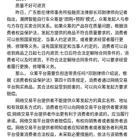
质量不好可退货
昨日，广东胜伦律师事务所投融资法律部长邓刚律师向记者
指出，潮牌智能自行车众筹是“团购+预购”模式，众筹发起人与参
与方存在买卖合同关系。如果众筹的产品存在质量问题，根据消
费者权益保护法，发起方提供的商品不符合质量要求的，消费者
可以依照国家规定、当事人约定退货，或者要求经营者履行更
换、修理等义务。没有国家规定和当事人约定的，消费者可以自
收到商品之日起七日内退货;七日后符合法定解除合同条件的，消
费者可以及时退货，不符合法定解除合同条件的，可以要求经营
者履行更换、修理等义务。
那么， 众筹平台需要负担连带责任吗?邓刚律师介绍说，根
据《消费者权益保护法》第四十四条规定，消费者通过网络交易
平台购买商品，其合法权益受到损害的，可以向众筹发起方要求
赔偿。
网络交易平台提供者不能提供众筹发起方的真实名称、地址
和有效联系方式的，消费者也可以向网络交易平台提供者要求赔
偿;网络交易平台提供者作出更有利于消费者的承诺的，应当履行
承诺。网络交易平台提供者赔偿后，有权向销售者或者服务者追
偿。网络交易平台提供者明知或者应知销售者或者服务者利用其
平台侵害消费者合法权益，未采取必要措施的，依法与该销售者