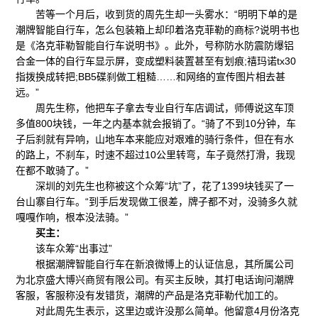
苦等一个月后，收到货的周先生却一头雾水：“明明下单的是
潮牌智能自行车，怎么包装箱上却印着洛克菲勒的商标?说明书也
是《洛克菲勒智能自行车说明书》。此外，号称防水防震防爆铝
合金一体的自行车显示屏，变成塑料装置甚至有划痕;禧玛诺tx30
指拨换成转把;BB5碟刹做工粗糙……和网络的宣传图片相去甚
远。”
周先生称，他把车子拿去专业自行车店调试，师傅说这车顶
多值800块钱，一年之内基本就会报销了。“骑了不到10分钟，车
子后刹就有异响，山地车本来能应对艰难的骑行条件，但在有水
的路上，不刹车，时速不超过10公里转弯，车子竟然打滑，我现
在都不敢骑了。”
深圳的刘先生也称被这个众筹“坑”了，花了1399块钱买了一
台山寨自行车。“到手后发现做工很差，牌子都不对，没骑多久就
嘎嘎作响，根本没法骑。”
买主：
该车众筹“出事过”
根据潮牌智能自行车在新浪微博上的认证信息，其所属公司
为北京盛大博兴商贸有限公司。有买主反映，其打电话询问潮牌
客服，客服称没有发错货，潮牌的产品是洛克菲勒代加工的。
对此周先生表示，这里边或许没那么简单。他留意4月份洛克