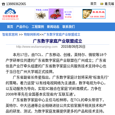
☎ 13889362065
首页
首页
产品中心
工程案例
新闻动态
联系我们
>>
>>
智能家居网
物联网新闻
广东数字家庭产业联盟成立
广东数字家庭产业联盟成立
2015年09月26日
http://www.wuliannanjing.com
本月17日，由TCL、广东移动、创维，英特尔、微软等18个
产学研单位共建的广东省数字家庭产业联盟在广州成立；广东省
信息产业厅牵头组建的广东省数字家庭公共服务技术支持中心也
于当日在广州大学城正式挂牌。
广东省副省长佟星指出，广东数字家庭计划将采用“标准先行”
的策略，着力运营“以有线电视网络为主通道，数字电视为中心，
以互动服务为导向，实现3C融合在家庭”的岭南模式，力争在
2008年率先在全国基本实现省内“互联互通”。
广东省数字家庭中心主任马松林称，在TCL的牵头带领下，
英特尔、中大迅通等企业相继进驻公共实验室展开相关技术和产
品的研发、测试，为数字家庭发展提供更多的产品和技术支持。