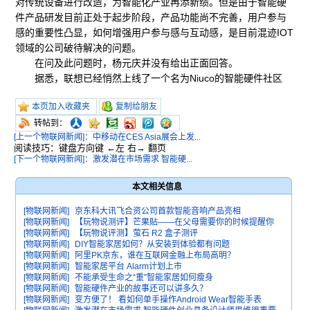
对传统设备进行改造，为智能化产业再添新绩。但是由于智能硬
件产品研发目前正处于起步阶段，产品功能尚不完善，用户参与
感的重要性凸显，如何增强用户参与感与互动感，是目前混迹IOT
领域的公司破待解决的问题。
在问及此问题时，杨元庆并没有给出正面回答。
据悉，联想已经悄然上线了一个名为Niuco的智能硬件社区
本页加入收藏夹
复制给朋友
转帖到：
[上一个物联网新闻]：中移动在CES Asia展会上发...
阅读技巧：键盘方向键 ←左 右→ 翻页
[下一个物联网新闻]：激发潜在市场需求 智能硬...
本文相关信息
[物联网新闻]
京东科大讯飞合资公司首款智能音响产品亮相
[物联网新闻]
【玩物说测评】芒果贴——在父母需要你的时候提醒你
[物联网新闻]
【玩物说评测】萤石 R2 盒子测评
[物联网新闻]
DIY智能家居如何？从安装到体验都有问题
[物联网新闻]
阿里PK京东，谁在互联网金融上布局高明？
[物联网新闻]
智能家居平台 Alarm计划上市
[物联网新闻]
不能承受生命之“重”智能家居如何瘦身
[物联网新闻]
智能硬件产业的故事还可以讲多久？
[物联网新闻]
变方便了！ 看如何单手操作Android Wear智能手表