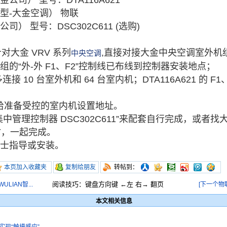
司） 型号：DTA116A621
型-大金空调） 物联
） 型号：DSC302C611 (选购)
针对大金 VRV 系列
,直接对接大金中央空调室外机
中央空调
的“外-外 F1、F2”控制线已布线到控制器安装地点；
 最多连接 10 台室外机和 64 台室内机；DTA116A621 的 
1 需给准备受控的室内机设置地址。
中管理控制器 DSC302C611”来配套自行完成，或者
时，一起完成。
人士指导或安装。
本页加入收藏夹
复制给朋友
转帖到：
阅读技巧：键盘方向键 ←左 右→ 翻页
IAN智...
[下一个物联
本文相关信息