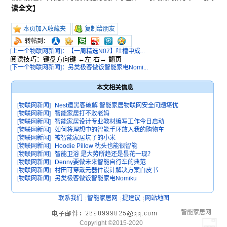
读全文
】
本页加入收藏夹
复制给朋友
转帖到：
[上一个物联网新闻]：【一周精选N07】吐槽中成...
阅读技巧：键盘方向键 ←左 右→ 翻页
[下一个物联网新闻]：另类极客做饭智能家电Nomi...
本文相关信息
[物联网新闻]
Nest遭黑客破解 智能家居物联网安全问题堪忧
[物联网新闻]
智能家居打不败老妈
[物联网新闻]
智能家居设计专业教材编写工作今日启动
[物联网新闻]
如何将理想中的智能手环放入我的购物车
[物联网新闻]
被智能家居坑了的小米
[物联网新闻]
Hoodie Pillow 枕头也能很智能
[物联网新闻]
智能卫浴 是大势所趋还是昙花一现？
[物联网新闻]
Denny要做未来智能自行车的典范
[物联网新闻]
村田可穿戴元器件设计解决方案白皮书
[物联网新闻]
另类极客做饭智能家电Nomiku
联系我们
智能家居网
提建议
网站地图
智能家居网
Copyright ©2015-2020