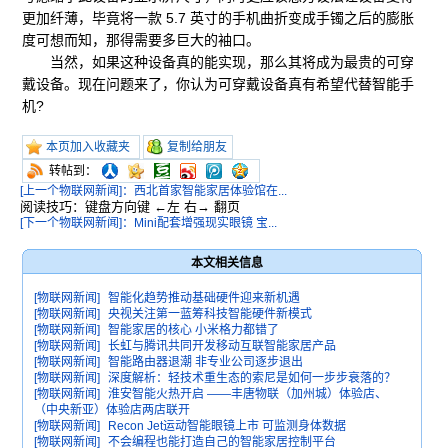
更加纤薄，毕竟将一款 5.7 英寸的手机曲折变成手镯之后的膨胀
度可想而知，那得需要多巨大的袖口。
当然，如果这种设备真的能实现，那么其将成为最贵的可穿
戴设备。现在问题来了，你认为可穿戴设备真有希望代替智能手
机?
本页加入收藏夹
复制给朋友
转帖到：
[上一个物联网新闻]：西北首家智能家居体验馆在...
阅读技巧：键盘方向键 ←左 右→ 翻页
[下一个物联网新闻]：Mini配套增强现实眼镜 宝...
本文相关信息
[物联网新闻]
智能化趋势推动基础硬件迎来新机遇
[物联网新闻]
央视关注第一蓝筹科技智能硬件新模式
[物联网新闻]
智能家居的核心 小米格力都错了
[物联网新闻]
长虹与腾讯共同开发移动互联智能家居产品
[物联网新闻]
智能路由器退潮 非专业公司逐步退出
[物联网新闻]
深度解析：轻技术重生态的索尼是如何一步步衰落的？
[物联网新闻]
淮安智能火热开启 ——丰唐物联（加州城）体验店、
（中央新亚）体验店两店联开
[物联网新闻]
Recon Jet运动智能眼镜上市 可监测身体数据
[物联网新闻]
不会编程也能打造自己的智能家居控制平台