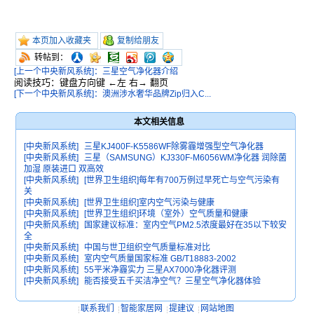
本页加入收藏夹
复制给朋友
转帖到：
[上一个中央新风系统]：三星空气净化器介绍
阅读技巧：键盘方向键 ←左 右→ 翻页
[下一个中央新风系统]：澳洲涉水奢华品牌Zip归入C...
本文相关信息
[中央新风系统]
三星KJ400F-K5586WF除雾霾增强型空气净化器
[中央新风系统]
三星（SAMSUNG）KJ330F-M6056WM净化器 润除菌
加湿 原装进口 双高效
[中央新风系统]
[世界卫生组织]每年有700万例过早死亡与空气污染有
关
[中央新风系统]
[世界卫生组织]室内空气污染与健康
[中央新风系统]
[世界卫生组织]环境（室外）空气质量和健康
[中央新风系统]
国家建议标准：室内空气PM2.5浓度最好在35以下较安
全
[中央新风系统]
中国与世卫组织空气质量标准对比
[中央新风系统]
室内空气质量国家标准 GB/T18883-2002
[中央新风系统]
55平米净霾实力 三星AX7000净化器评测
[中央新风系统]
能否接受五千买洁净空气？三星空气净化器体验
联系我们
智能家居网
提建议
网站地图