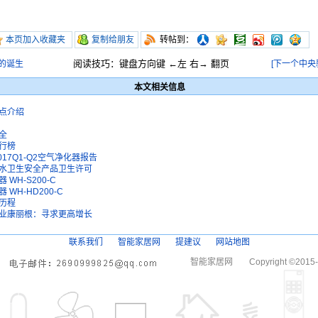
本页加入收藏夹
复制给朋友
转帖到：
阅读技巧：键盘方向键 ←左 右→ 翻页
的诞生
[下一个中央
本文相关信息
点介绍
全
行榜
17Q1-Q2空气净化器报告
水卫生安全产品卫生许可
WH-S200-C
WH-HD200-C
历程
业康丽根：寻求更高增长
联系我们
智能家居网
提建议
网站地图
智能家居网
Copyright ©2015