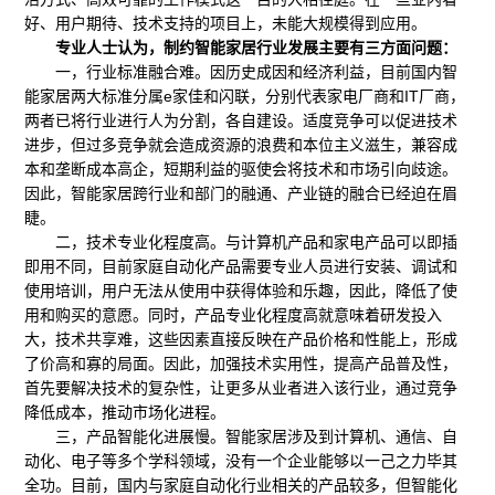
好、用户期待、技术支持的项目上，未能大规模得到应用。
专业人士认为，制约智能家居行业发展主要有三方面问题：
一，行业标准融合难。因历史成因和经济利益，目前国内智
能家居两大标准分属e家佳和闪联，分别代表家电厂商和IT厂商，
两者已将行业进行人为分割，各自建设。适度竞争可以促进技术
进步，但过多竞争就会造成资源的浪费和本位主义滋生，兼容成
本和垄断成本高企，短期利益的驱使会将技术和市场引向歧途。
因此，智能家居跨行业和部门的融通、产业链的融合已经迫在眉
睫。
二，技术专业化程度高。与计算机产品和家电产品可以即插
即用不同，目前家庭自动化产品需要专业人员进行安装、调试和
使用培训，用户无法从使用中获得体验和乐趣，因此，降低了使
用和购买的意愿。同时，产品专业化程度高就意味着研发投入
大，技术共享难，这些因素直接反映在产品价格和性能上，形成
了价高和寡的局面。因此，加强技术实用性，提高产品普及性，
首先要解决技术的复杂性，让更多从业者进入该行业，通过竞争
降低成本，推动市场化进程。
三，产品智能化进展慢。智能家居涉及到计算机、通信、自
动化、电子等多个学科领域，没有一个企业能够以一己之力毕其
全功。目前，国内与家庭自动化行业相关的产品较多，但智能化