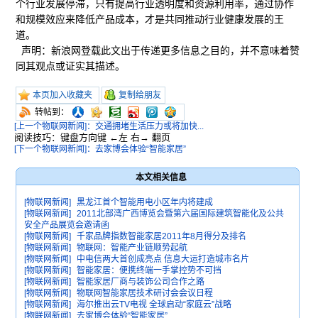
个行业发展停滞，只有提高行业透明度和资源利用率，通过协作
和规模效应来降低产品成本，才是共同推动行业健康发展的王
道。
声明：新浪网登载此文出于传递更多信息之目的，并不意味着赞
同其观点或证实其描述。
本页加入收藏夹
复制给朋友
转帖到：
[上一个物联网新闻]：交通拥堵生活压力或将加快...
阅读技巧：键盘方向键 ←左 右→ 翻页
[下一个物联网新闻]：去家博会体验“智能家居”
本文相关信息
[物联网新闻]
黑龙江首个智能用电小区年内将建成
[物联网新闻]
2011北部湾广西博览会暨第六届国际建筑智能化及公共
安全产品展览会邀请函
[物联网新闻]
千家品牌指数智能家居2011年8月得分及排名
[物联网新闻]
物联网：智能产业链顺势起航
[物联网新闻]
中电信两大首创成亮点 信息大运打造城市名片
[物联网新闻]
智能家居：便携终端一手掌控势不可挡
[物联网新闻]
智能家居厂商与装饰公司合作之路
[物联网新闻]
物联网智能家居技术研讨会会议日程
[物联网新闻]
海尔推出云TV电视 全球启动“家庭云”战略
[物联网新闻]
去家博会体验“智能家居”