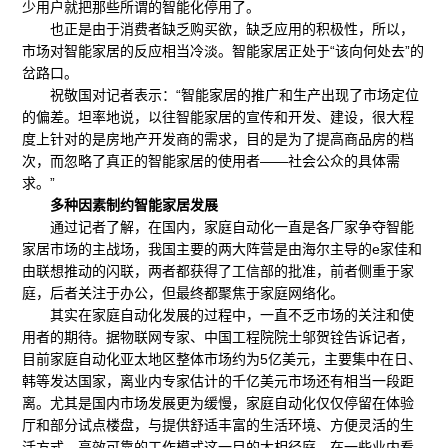
少用户就把那些所谓的智能化停用了。
也正是由于消费者缺乏购买欲，缺乏应用的积极性，所以，
市场对智能家居的反应相当冷淡。智能家居正处于“该向何处去”的
岔路口。
祝敬国对记者表示：“智能家居的推广和生产出现了市场定位
的偏差。坦率地说，以往智能家居的宣传和开发、建设，很大程
度上针对的是房地产开发商的需求，目的是为了提高商品房的档
次，而忽略了真正的智能家居的使用者——社会公众的具体需
求。”
多种因素制约智能家居发展
通过记者了解，在国内，家庭自动化一直是各厂家争夺智能
家居市场的主战场，我国主要的两大阵营是由海尔主导的e家佳和
由联想推动的闪联，两者都获得了工信部的批准，前者侧重于家
庭，后者关注于办公，但最终都聚焦于家庭网络化。
其实在家庭自动化发展的过程中，一直不乏市场的关注和使
用者的期待。据物联网专家、中国工程院院士邬贺铨告诉记者，
目前家庭自动化亚太地区整体市场约为5亿美元，主要集中在日、
韩等发达国家，离业内专家估计的千亿美元市场还有相当一段距
离。尤其是国内市场发展更为缓慢，家庭自动化仅仅停留在体验
厅和部分试点楼盘，与提供舒适丰富的生活环境、方便灵活的生
活方式、高效可靠的工作模式这一目的大相径庭。在一些业内看