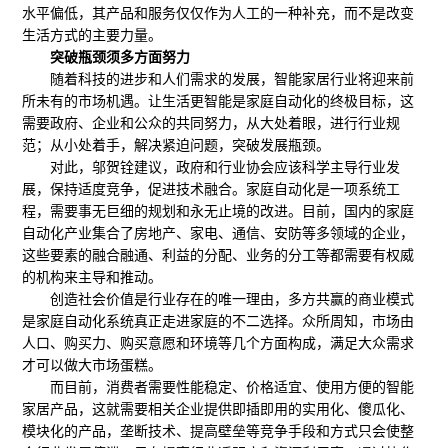
水平偏低，其产品和服务仅仅作为人工的一种补充，而不是改变
生活方式的主要力量。
突破瓶颈须多方面努力
随着科技的进步和人们需求的发展，智能家居行业将迎来前
所未有的市场机遇。让生活更智能是家庭自动化的终极目标，这
需要政府、企业和公众的共同努力，从大处着眼，进行行业规
范；从小处着手，解决紧迫问题，突破发展瓶颈。
对此，邬贺铨建议，政府和行业协会应该科学主导行业发
展，保持适度竞争，促进技术融合。家庭自动化是一项系统工
程，需要事无巨细的规划和永无止境的改进。目前，国内的家庭
自动化产业集合了房地产、家电、通信、安防等多领域的企业，
这些要素的融合融通、利益的分配、业务的分工等都需要有权威
的机构来主导和推动。
创造社会价值是行业存在的唯一理由，多方共赢的商业模式
是家庭自动化系统真正走进家庭的不二选择。众所周知，市场由
人口、购买力、购买意愿和环境等几个方面构成，满足大众需求
才可以做大市场蛋糕。
而目前，消费者需要性能稳定、价格适宜、使用方便的智能
家居产品，这就需要相关企业提供即插即用的实用化、傻瓜化、
模块化的产品，垄断技术、提高壁垒等竞争手段和方式只会使整