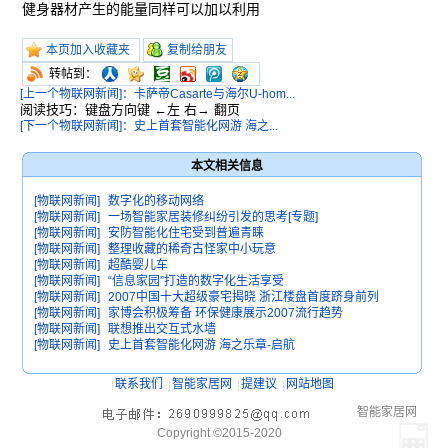
健身器材产生的能量同样可以加以利用
本页加入收藏夹
复制给朋友
转帖到：
[上一个物联网新闻]：卡萨帝Casarte与海尔U-hom...
阅读技巧：键盘方向键 ←左 右→ 翻页
[下一个物联网新闻]：史上首套智能化网游 海之...
本文相关信息
[物联网新闻]
数字化的移动网络
[物联网新闻]
一场智能家居装修纠纷引发的思考[专题]
[物联网新闻]
安防智能化住宅受到普遍青睐
[物联网新闻]
整理收藏的稀奇古怪家中小玩意
[物联网新闻]
超酷婴儿车
[物联网新闻]
“信息家园”打造的数字化生活享受
[物联网新闻]
2007中国十大超级豪宅揭晓 浙江楼盘首度跻身前列
[物联网新闻]
家博会积极筹备 环保健康展示2007流行趋势
[物联网新闻]
联想推出交互式水墙
[物联网新闻]
史上首套智能化网游 海之乐章-启航
联系我们
智能家居网
提建议
网站地图
智能家居网
Copyright ©2015-2020